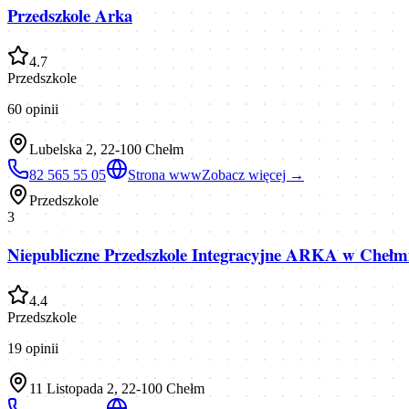
Przedszkole Arka
4.7
Przedszkole
60
opinii
Lubelska 2, 22-100 Chełm
82 565 55 05
Strona www
Zobacz więcej →
Przedszkole
3
Niepubliczne Przedszkole Integracyjne ARKA w Chełm
4.4
Przedszkole
19
opinii
11 Listopada 2, 22-100 Chełm