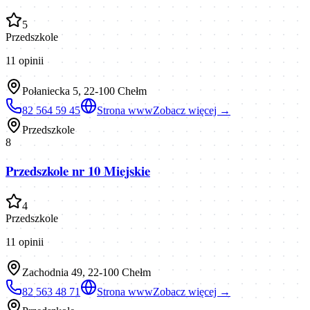
5
Przedszkole
11
opinii
Połaniecka 5, 22-100 Chełm
82 564 59 45
Strona www
Zobacz więcej →
Przedszkole
8
Przedszkole nr 10 Miejskie
4
Przedszkole
11
opinii
Zachodnia 49, 22-100 Chełm
82 563 48 71
Strona www
Zobacz więcej →