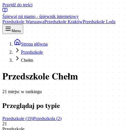
Przejdź do treści
Śpiewaj mi mamo - śpiewnik internetowy
Przedszkole Warszawa
Przedszkole Kraków
Przedszkole Lodz
Menu
Strona główna
Przedszkole
Chełm
Przedszkole Chełm
21
miejsc
w rankingu
Przeglądaj po typie
Przedszkole
(
19
)
Przedszkola
(
2
)
21
Przedszkole