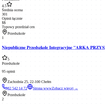
4.5
Średnia ocena
301
Opinii łącznie
$$
Typowy przedział cen
Przedszkole
1
Niepubliczne Przedszkole Integracyjne "ARKA PRZYSZ
5
Przedszkole
95
opinii
Zachodnia 25, 22-100 Chełm
82 542 14 72
Strona www
Zobacz więcej →
Przedszkole
2