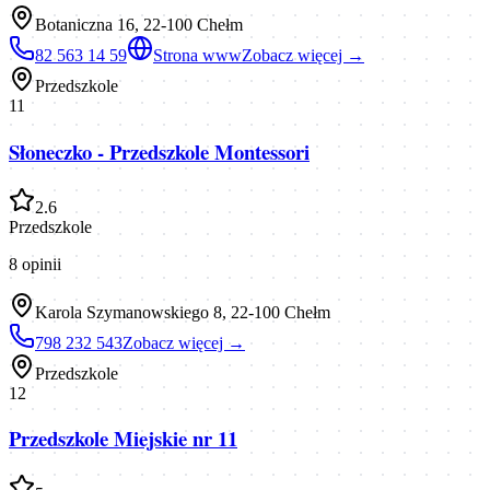
Botaniczna 16, 22-100 Chełm
82 563 14 59
Strona www
Zobacz więcej →
Przedszkole
11
Słoneczko - Przedszkole Montessori
2.6
Przedszkole
8
opinii
Karola Szymanowskiego 8, 22-100 Chełm
798 232 543
Zobacz więcej →
Przedszkole
12
Przedszkole Miejskie nr 11