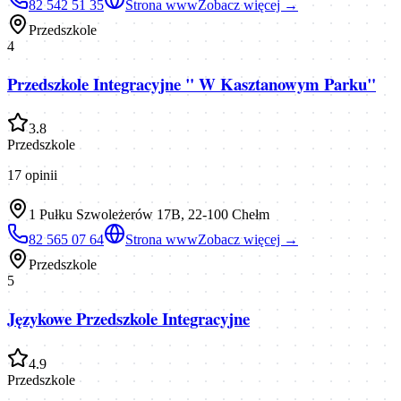
82 542 51 35
Strona www
Zobacz więcej →
Przedszkole
4
Przedszkole Integracyjne " W Kasztanowym Parku"
3.8
Przedszkole
17
opinii
1 Pułku Szwoleżerów 17B, 22-100 Chełm
82 565 07 64
Strona www
Zobacz więcej →
Przedszkole
5
Językowe Przedszkole Integracyjne
4.9
Przedszkole