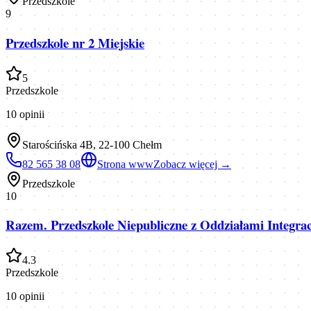
Przedszkole
9
Przedszkole nr 2 Miejskie
5
Przedszkole
10
opinii
Starościńska 4B, 22-100 Chełm
82 565 38 08
Strona www
Zobacz więcej →
Przedszkole
10
Razem. Przedszkole Niepubliczne z Oddziałami Integra
4.3
Przedszkole
10
opinii