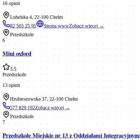
16
opinii
Lubelska 4, 22-100 Chełm
82 565 25 95
Strona www
Zobacz więcej →
Przedszkole
6
Mini oxford
3.5
Przedszkole
13
opinii
Hrubieszowska 37, 22-100 Chełm
577 829 192
Zobacz więcej →
Przedszkole
7
Przedszkole Miejskie nr 13 z Oddziałami Integracyjny