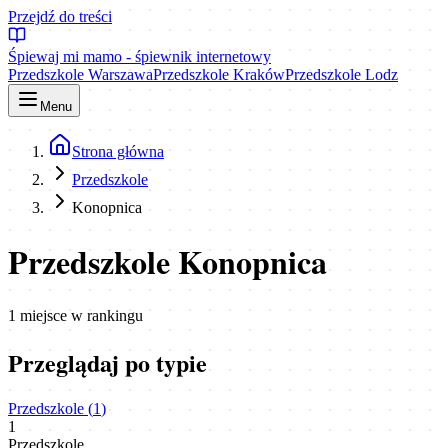
Przejdź do treści
Śpiewaj mi mamo - śpiewnik internetowy
Przedszkole Warszawa
Przedszkole Kraków
Przedszkole Lodz
Menu
Strona główna
Przedszkole
Konopnica
Przedszkole Konopnica
1
miejsce
w rankingu
Przeglądaj po typie
Przedszkole
(
1
)
1
Przedszkole