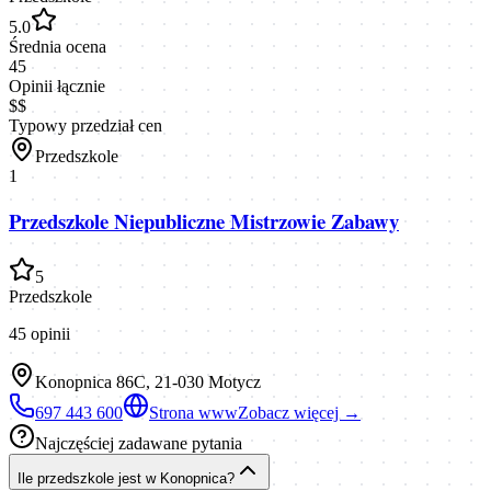
5.0
Średnia ocena
45
Opinii łącznie
$$
Typowy przedział cen
Przedszkole
1
Przedszkole Niepubliczne Mistrzowie Zabawy
5
Przedszkole
45
opinii
Konopnica 86C, 21-030 Motycz
697 443 600
Strona www
Zobacz więcej →
Najczęściej zadawane pytania
Ile przedszkole jest w Konopnica?