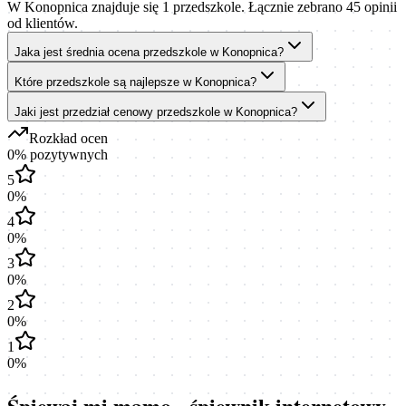
W Konopnica znajduje się 1 przedszkole. Łącznie zebrano 45 opinii
od klientów.
Jaka jest średnia ocena przedszkole w Konopnica?
Które przedszkole są najlepsze w Konopnica?
Jaki jest przedział cenowy przedszkole w Konopnica?
Rozkład ocen
0
% pozytywnych
5
0
%
4
0
%
3
0
%
2
0
%
1
0
%
Śpiewaj mi mamo - śpiewnik internetowy