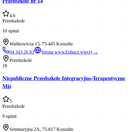
Przedszkole nr 14
4.6
Przedszkole
10
opinii
Wańkowicza 15, 75-445 Koszalin
94 343 26 83
Strona www
Zobacz więcej →
Przedszkole
18
Niepubliczne Przedszkole Integracyjno-Terapeutyczne
Miś
5
Przedszkole
9
opinii
Seminaryjna 2A, 75-817 Koszalin