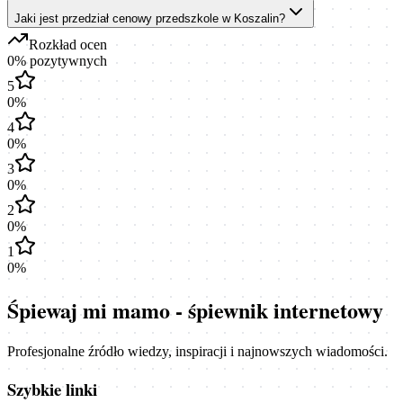
Jaki jest przedział cenowy przedszkole w Koszalin?
Rozkład ocen
0
% pozytywnych
5
0
%
4
0
%
3
0
%
2
0
%
1
0
%
Śpiewaj mi mamo - śpiewnik internetowy
Profesjonalne źródło wiedzy, inspiracji i najnowszych wiadomości.
Szybkie linki