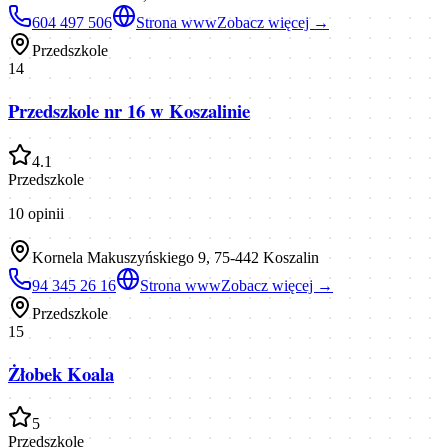
604 497 506
Strona www
Zobacz więcej →
Przedszkole
14
Przedszkole nr 16 w Koszalinie
4.1
Przedszkole
10
opinii
Kornela Makuszyńskiego 9, 75-442 Koszalin
94 345 26 16
Strona www
Zobacz więcej →
Przedszkole
15
Żłobek Koala
5
Przedszkole