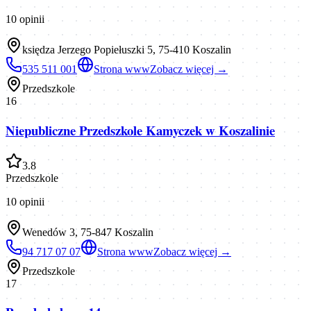
10
opinii
księdza Jerzego Popiełuszki 5, 75-410 Koszalin
535 511 001
Strona www
Zobacz więcej →
Przedszkole
16
Niepubliczne Przedszkole Kamyczek w Koszalinie
3.8
Przedszkole
10
opinii
Wenedów 3, 75-847 Koszalin
94 717 07 07
Strona www
Zobacz więcej →
Przedszkole
17