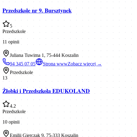
Przedszkole nr 9. Bursztynek
5
Przedszkole
11
opinii
Juliana Tuwima 1, 75-444 Koszalin
94 345 07 05
Strona www
Zobacz więcej →
Przedszkole
13
Żłobki i Przedszkola EDUKOLAND
4.2
Przedszkole
10
opinii
Emilii Gierczak 9, 75-333 Koszalin