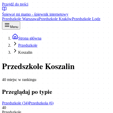
Przejdź do treści
Śpiewaj mi mamo - śpiewnik internetowy
Przedszkole Warszawa
Przedszkole Kraków
Przedszkole Lodz
Menu
Strona główna
Przedszkole
Koszalin
Przedszkole Koszalin
40
miejsc
w rankingu
Przeglądaj po typie
Przedszkole
(
34
)
Przedszkola
(
6
)
40
Przedszkole