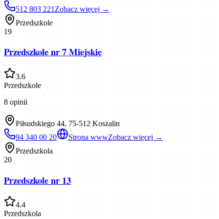
512 803 221
Zobacz więcej →
Przedszkole
19
Przedszkole nr 7 Miejskie
3.6
Przedszkole
8
opinii
Piłsudskiego 44, 75-512 Koszalin
94 340 00 20
Strona www
Zobacz więcej →
Przedszkola
20
Przedszkole nr 13
4.4
Przedszkola