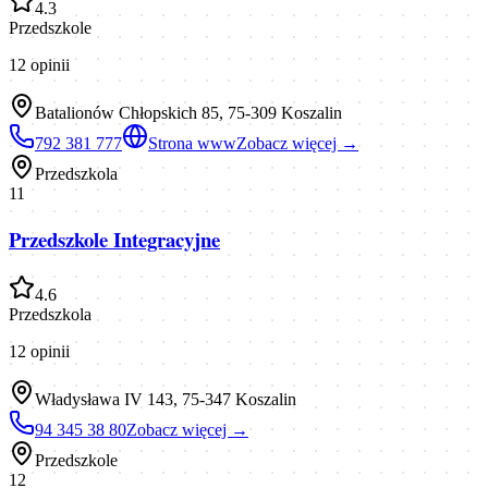
4.3
Przedszkole
12
opinii
Batalionów Chłopskich 85, 75-309 Koszalin
792 381 777
Strona www
Zobacz więcej →
Przedszkola
11
Przedszkole Integracyjne
4.6
Przedszkola
12
opinii
Władysława IV 143, 75-347 Koszalin
94 345 38 80
Zobacz więcej →
Przedszkole
12