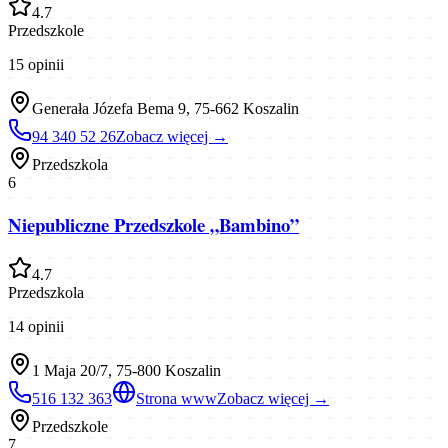
4.7
Przedszkole
15
opinii
Generała Józefa Bema 9, 75-662 Koszalin
94 340 52 26
Zobacz więcej →
Przedszkola
6
Niepubliczne Przedszkole „Bambino”
4.7
Przedszkola
14
opinii
1 Maja 20/7, 75-800 Koszalin
516 132 363
Strona www
Zobacz więcej →
Przedszkole
7