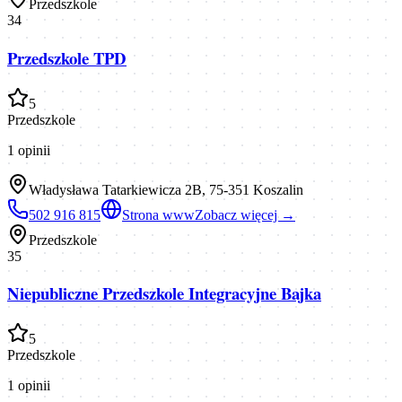
Przedszkole
34
Przedszkole TPD
5
Przedszkole
1
opinii
Władysława Tatarkiewicza 2B, 75-351 Koszalin
502 916 815
Strona www
Zobacz więcej →
Przedszkole
35
Niepubliczne Przedszkole Integracyjne Bajka
5
Przedszkole
1
opinii