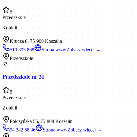
5
Przedszkole
3
opinii
Krucza 8, 75-900 Koszalin
519 395 868
Strona www
Zobacz więcej →
Przedszkole
33
Przedszkole nr 21
5
Przedszkole
2
opinii
Połczyńska 55, 75-808 Koszalin
94 342 58 36
Strona www
Zobacz więcej →