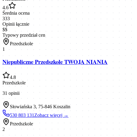
4.6
Średnia ocena
333
Opinii łącznie
$$
Typowy przedział cen
Przedszkole
1
Niepubliczne Przedszkole TWOJA NIANIA
4.8
Przedszkole
31
opinii
Słowiańska 3, 75-846 Koszalin
530 803 131
Zobacz więcej →
Przedszkole
2