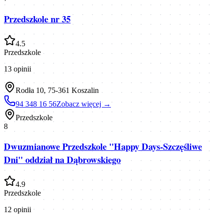
Przedszkole nr 35
4.5
Przedszkole
13
opinii
Rodła 10, 75-361 Koszalin
94 348 16 56
Zobacz więcej →
Przedszkole
8
Dwuzmianowe Przedszkole "Happy Days-Szczęśliwe
Dni" oddział na Dąbrowskiego
4.9
Przedszkole
12
opinii