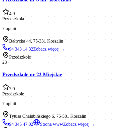
4.9
Przedszkola
7
opinii
Bałtycka 44, 75-331 Koszalin
94 343 14 32
Zobacz więcej →
Przedszkole
23
Przedszkole nr 22 Miejskie
3.9
Przedszkole
7
opinii
Tytusa Chałubińskiego 6, 75-581 Koszalin
94 345 47 02
Strona www
Zobacz więcej →