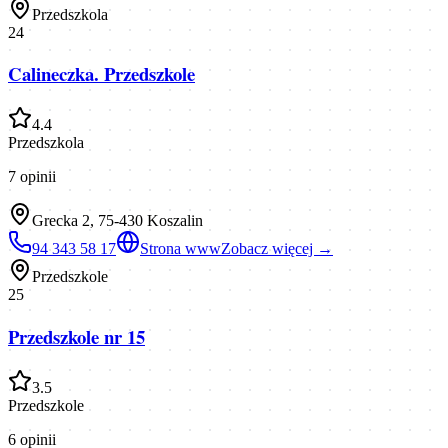
Przedszkola
24
Calineczka. Przedszkole
4.4
Przedszkola
7
opinii
Grecka 2, 75-430 Koszalin
94 343 58 17
Strona www
Zobacz więcej →
Przedszkole
25
Przedszkole nr 15
3.5
Przedszkole
6
opinii