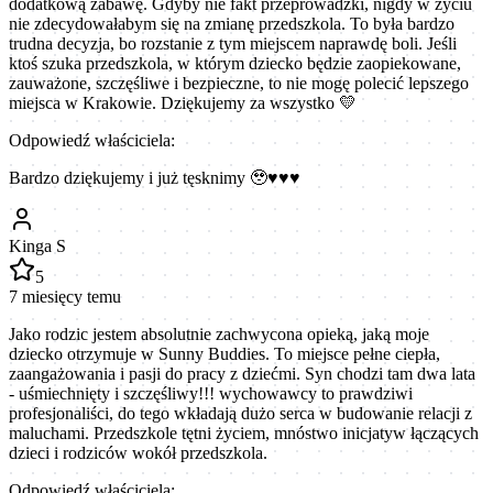
dodatkową zabawę. Gdyby nie fakt przeprowadzki, nigdy w życiu
nie zdecydowałabym się na zmianę przedszkola. To była bardzo
trudna decyzja, bo rozstanie z tym miejscem naprawdę boli. Jeśli
ktoś szuka przedszkola, w którym dziecko będzie zaopiekowane,
zauważone, szczęśliwe i bezpieczne, to nie mogę polecić lepszego
miejsca w Krakowie. Dziękujemy za wszystko 💛
Odpowiedź właściciela:
Bardzo dziękujemy i już tęsknimy 🥹♥️♥️♥️
Kinga S
5
7 miesięcy temu
Jako rodzic jestem absolutnie zachwycona opieką, jaką moje
dziecko otrzymuje w Sunny Buddies. To miejsce pełne ciepła,
zaangażowania i pasji do pracy z dziećmi. Syn chodzi tam dwa lata
- uśmiechnięty i szczęśliwy!!! wychowawcy to prawdziwi
profesjonaliści, do tego wkładają dużo serca w budowanie relacji z
maluchami. Przedszkole tętni życiem, mnóstwo inicjatyw łączących
dzieci i rodziców wokół przedszkola.
Odpowiedź właściciela: