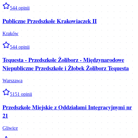
5
44
opinii
Publiczne Przedszkole Krakowiaczek II
Kraków
5
44
opinii
Tequesta - Przedszkole Żoliborz - Międzynarodowe
Niepubliczne Przedszkole i Żłobek Żoliborz Tequesta
Warszawa
5
151
opinii
Przedszkole Miejskie z Oddziałami Integracyjnymi nr
21
Gliwice