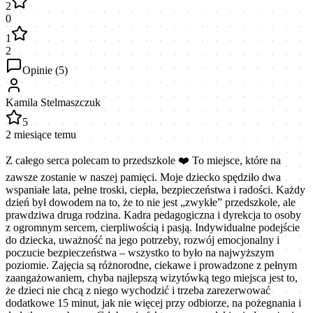
2
0
1
2
Opinie (
5
)
Kamila Stelmaszczuk
5
2 miesiące temu
Z całego serca polecam to przedszkole ❤️ To miejsce, które na
zawsze zostanie w naszej pamięci. Moje dziecko spędziło dwa
wspaniałe lata, pełne troski, ciepła, bezpieczeństwa i radości. Każdy
dzień był dowodem na to, że to nie jest „zwykłe” przedszkole, ale
prawdziwa druga rodzina. Kadra pedagogiczna i dyrekcja to osoby
z ogromnym sercem, cierpliwością i pasją. Indywidualne podejście
do dziecka, uważność na jego potrzeby, rozwój emocjonalny i
poczucie bezpieczeństwa – wszystko to było na najwyższym
poziomie. Zajęcia są różnorodne, ciekawe i prowadzone z pełnym
zaangażowaniem, chyba najlepszą wizytówką tego miejsca jest to,
że dzieci nie chcą z niego wychodzić i trzeba zarezerwować
dodatkowe 15 minut, jak nie więcej przy odbiorze, na pożegnania i