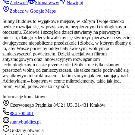
Zadzwoń
Strona www
Nawiguj
Zobacz w Google Maps
Sunny Buddies to wyjątkowe miejsce, w którym Twoje dziecko
będzie rozwijać się, w przyjaznym, bezpiecznym i ekologicznym
otoczeniu. Zdrowie i szczęście dzieci stawiamy na pierwszym
miejscu, dlatego zdecydowaliśmy się stworzyć pierwsze na świecie
dwujęzyczne niepubliczne przedszkole i żłobek, w którym dbamy o
to, aby Wasze pociechy oddychały świeżym, wolnym od
zanieczyszczeń powietrzem. Dzięki specjalnym filtrom
antysmogowym oraz innowacyjnym rozwiązaniom
technologicznym nasze przedszkole i żłobek nie tylko stanowi
przestrzeń wolną od zanieczyszczeń, ale także może pochwalić się
wyjątkowym mikroklimatem – takim samym jak ten panujący nad
Adriatykiem – bogatym w cenne mikroelementy, takie jak jod,
brom, wapń, potas, żelazo czy sód.
Informacje kontaktowe
Czerwonego Prądnika 8/U2 i U3, 31-431 Kraków
884 700 401
sunnybuddies.pl
Godziny otwarcia