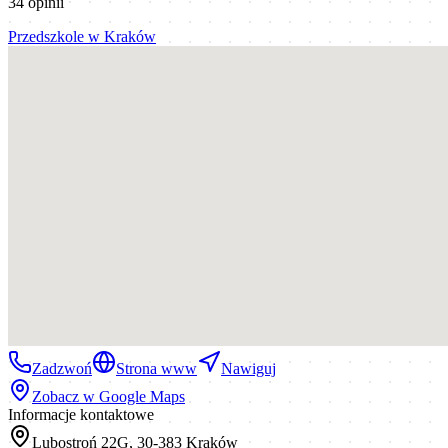
34
opinii
Przedszkole
w
Kraków
Zadzwoń
Strona www
Nawiguj
Zobacz w Google Maps
Informacje kontaktowe
Lubostroń 22G, 30-383 Kraków