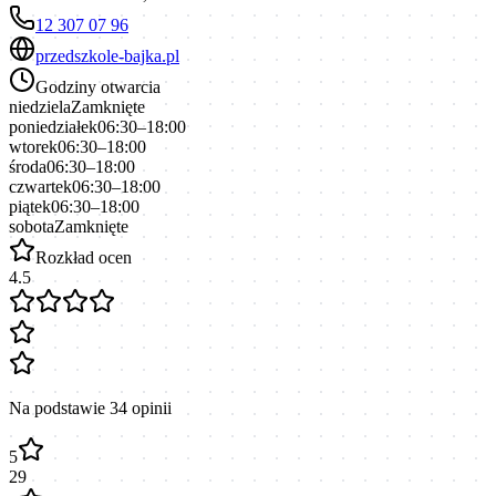
12 307 07 96
przedszkole-bajka.pl
Godziny otwarcia
niedziela
Zamknięte
poniedziałek
06:30–18:00
wtorek
06:30–18:00
środa
06:30–18:00
czwartek
06:30–18:00
piątek
06:30–18:00
sobota
Zamknięte
Rozkład ocen
4.5
Na podstawie
34
opinii
5
29