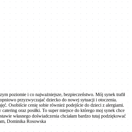
ym poziomie i co najważniejsze, bezpieczeństwo. Mój synek trafił
stopniowo przyzwyczajać dziecko do nowej sytuacji i otoczenia.
ęć. Osobiście cenię sobie również podejście do dzieci z alergiami.
 catering oraz posiłki. To super miejsce do którego moj synek chce
dstawie własnego doświadczenia chciałam bardzo tutaj podziękować
awiam, Dominika Rosowska