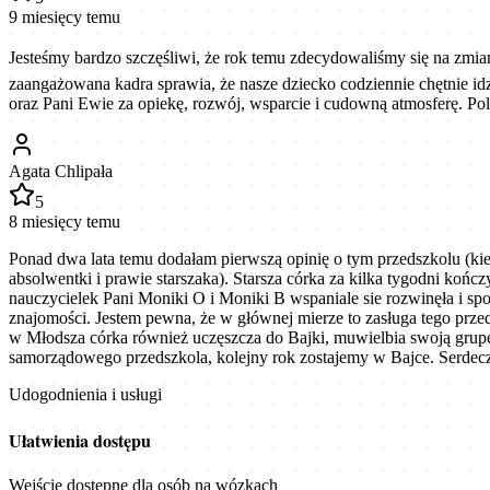
9 miesięcy temu
Jesteśmy bardzo szczęśliwi, że rok temu zdecydowaliśmy się na zmianę p
zaangażowana kadra sprawia, że nasze dziecko codziennie chętnie id
oraz Pani Ewie za opiekę, rozwój, wsparcie i cudowną atmosferę. Pol
Agata Chlipała
5
8 miesięcy temu
Ponad dwa lata temu dodałam pierwszą opinię o tym przedszkolu (kied
absolwentki i prawie starszaka). Starsza córka za kilka tygodni koń
nauczycielek Pani Moniki O i Moniki B wspaniale sie rozwinęła i sp
znajomości. Jestem pewna, że w głównej mierze to zasługa tego prze
w Młodsza córka również uczęszcza do Bajki, muwielbia swoją grupę
samorządowego przedszkola, kolejny rok zostajemy w Bajce. Serdecz
Udogodnienia i usługi
Ułatwienia dostępu
Wejście dostępne dla osób na wózkach