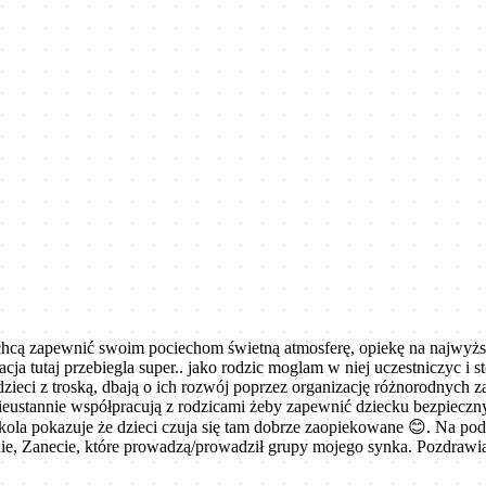
hcą zapewnić swoim pociechom świetną atmosferę, opiekę na najwyższ
ja tutaj przebiegla super.. jako rodzic moglam w niej uczestniczyc i 
eci z troską, dbają o ich rozwój poprzez organizację różnorodnych zaj
nieustannie współpracują z rodzicami żeby zapewnić dziecku bezpieczny
zkola pokazuje że dzieci czuja się tam dobrze zaopiekowane 😊. Na po
linie, Zanecie, które prowadzą/prowadził grupy mojego synka. Pozdr