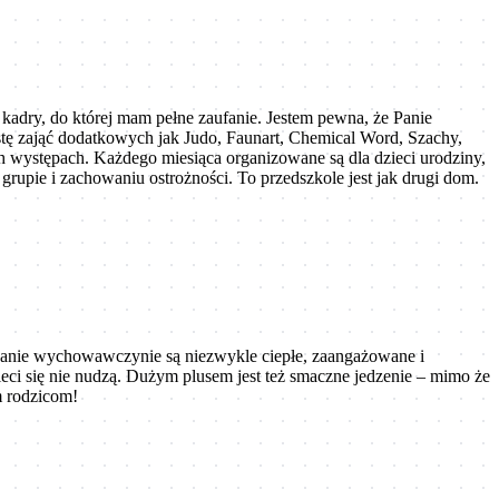
ej kadry, do której mam pełne zaufanie. Jestem pewna, że Panie
istę zająć dodatkowych jak Judo, Faunart, Chemical Word, Szachy,
ych występach. Każdego miesiąca organizowane są dla dzieci urodziny,
rupie i zachowaniu ostrożności. To przedszkole jest jak drugi dom.
 Panie wychowawczynie są niezwykle ciepłe, zaangażowane i
ieci się nie nudzą. Dużym plusem jest też smaczne jedzenie – mimo że
m rodzicom!