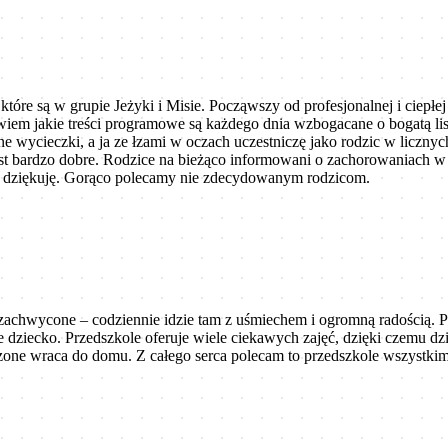
 które są w grupie Jeżyki i Misie. Począwszy od profesjonalnej i ciepł
o wiem jakie treści programowe są każdego dnia wzbogacane o bogatą l
lne wycieczki, a ja ze łzami w oczach uczestniczę jako rodzic w liczn
est bardzo dobre. Rodzice na bieżąco informowani o zachorowaniach w g
ią dziękuję. Gorąco polecamy nie zdecydowanym rodzicom.
t zachwycone – codziennie idzie tam z uśmiechem i ogromną radością.
e dziecko. Przedszkole oferuje wiele ciekawych zajęć, dzięki czemu dz
dzone wraca do domu. Z całego serca polecam to przedszkole wszystki