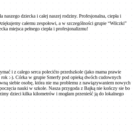
 naszego dziecka i całej naszej rodziny. Profesjonalna, ciepła i
Dziękujemy całemu zespołowi, a w szczególności grupie “Wilczki”
cka miejsca pełnego ciepła i profesjonalizmu!
ymać i z calego serca polecićto przedszkole (jako mama prawie
jny rok :-). Córka w grupie Smerfy pod opieką dwóch cudownych
 pewną siebie osobę, która nie ma problemu z nawiązywaniem nowych
zpoczęcia nauki w szkole. Nasza przygoda z Bajką nie kończy sie bo
imy dzieci kilka kilometrów i mogłam przenieść ją do lokalnego