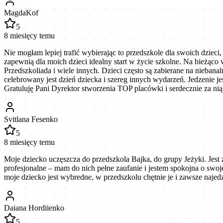
MagdaKof
5
8 miesięcy temu
Nie mogłam lepiej trafić wybierając to przedszkole dla swoich dzieci,
zapewnią dla moich dzieci idealny start w życie szkolne. Na bieżąc
Przedszkoliada i wiele innych. Dzieci często są zabierane na niebana
celebrowany jest dzień dziecka i szereg innych wydarzeń. Jedzenie j
Gratuluję Pani Dyrektor stworzenia TOP placówki i serdecznie za n
Svitlana Fesenko
5
8 miesięcy temu
Moje dziecko uczęszcza do przedszkola Bajka, do grupy Jeżyki. Jes
profesjonalne – mam do nich pełne zaufanie i jestem spokojna o swoj
moje dziecko jest wybredne, w przedszkolu chętnie je i zawsze naje
Daiana Hordiienko
5