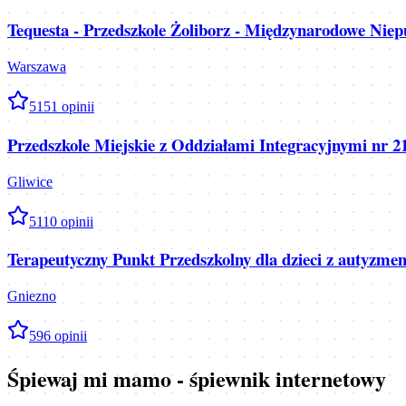
Tequesta - Przedszkole Żoliborz - Międzynarodowe Niepu
Warszawa
5
151
opinii
Przedszkole Miejskie z Oddziałami Integracyjnymi nr 2
Gliwice
5
110
opinii
Terapeutyczny Punkt Przedszkolny dla dzieci z autyzme
Gniezno
5
96
opinii
Śpiewaj mi mamo - śpiewnik internetowy