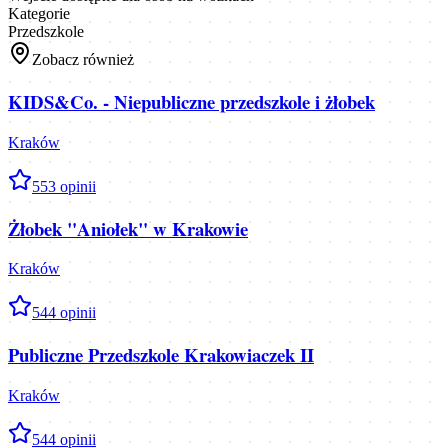
Kategorie
Przedszkole
Zobacz również
KIDS&Co. - Niepubliczne przedszkole i żłobek
Kraków
5
53
opinii
Żłobek "Aniołek" w Krakowie
Kraków
5
44
opinii
Publiczne Przedszkole Krakowiaczek II
Kraków
5
44
opinii