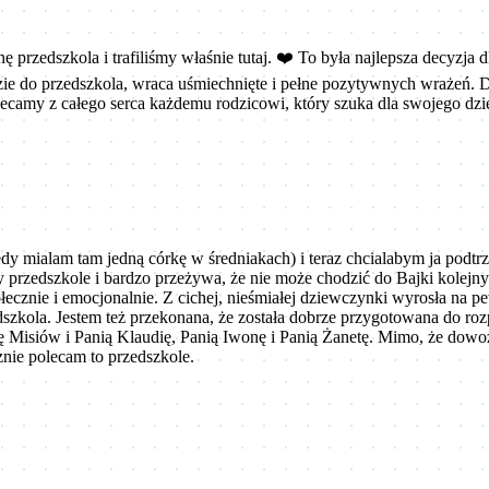
rzedszkola i trafiliśmy właśnie tutaj. ❤️ To była najlepsza decyzja dla
zie do przedszkola, wraca uśmiechnięte i pełne pozytywnych wrażeń. 
ecamy z całego serca każdemu rodzicowi, który szuka dla swojego dzie
y mialam tam jedną córkę w średniakach) i teraz chcialabym ja podtrz
czy przedszkole i bardzo przeżywa, że nie może chodzić do Bajki kole
ołecznie i emocjonalnie. Z cichej, nieśmiałej dziewczynki wyrosła na
dszkola. Jestem też przekonana, że została dobrze przygotowana do ro
 Misiów i Panią Klaudię, Panią Iwonę i Panią Żanetę. Mimo, że dowoz
nie polecam to przedszkole.