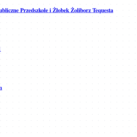
bliczne Przedszkole i Żłobek Żoliborz Tequesta
1
m