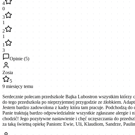
4
0
3
1
2
1
1
3
Opinie (
5
)
Zosia
5
9 miesięcy temu
Serdecznie polecam przedszkole Bajka Lubostron wszystkim którzy c
do tego przedszkola po nieprzyjemnej przygodzie ze żłobkiem. Adaptac
Jestem bardzo zadowolona z kadry która tam pracuje. Podchodzą do dzi
Panie traktują bardzo odpowiedzialnie wszystkie zgłaszane alergie i 
chodzić! Jego pozytywne nastawienie i chęć uczęszczania do przeds
za taką świetną opiekę Paniom: Ewie, Uli, Klaudiom, Sandrze, Pau