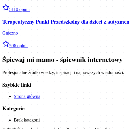
5
110
opinii
Terapeutyczny Punkt Przedszkolny dla dzieci z autyzme
Gniezno
5
96
opinii
Śpiewaj mi mamo - śpiewnik internetowy
Profesjonalne źródło wiedzy, inspiracji i najnowszych wiadomości.
Szybkie linki
Strona główna
Kategorie
Brak kategorii