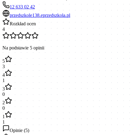
12 633 02 42
przedszkole138.eprzedszkola.pl
Rozkład ocen
4
Na podstawie
5
opinii
5
3
4
1
3
0
2
0
1
1
Opinie (
5
)