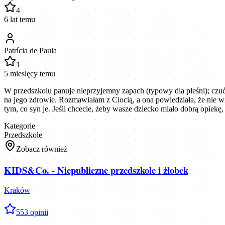
4
6 lat temu
Patrícia de Paula
1
5 miesięcy temu
W przedszkolu panuje nieprzyjemny zapach (typowy dla pleśni); czuć
na jego zdrowie. Rozmawiałam z Ciocią, a ona powiedziała, że ​​nie w
tym, co syn je. Jeśli chcecie, żeby wasze dziecko miało dobrą opiekę,
Kategorie
Przedszkole
Zobacz również
KIDS&Co. - Niepubliczne przedszkole i żłobek
Kraków
5
53
opinii