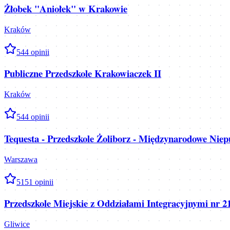
Żłobek "Aniołek" w Krakowie
Kraków
5
44
opinii
Publiczne Przedszkole Krakowiaczek II
Kraków
5
44
opinii
Tequesta - Przedszkole Żoliborz - Międzynarodowe Niepu
Warszawa
5
151
opinii
Przedszkole Miejskie z Oddziałami Integracyjnymi nr 2
Gliwice