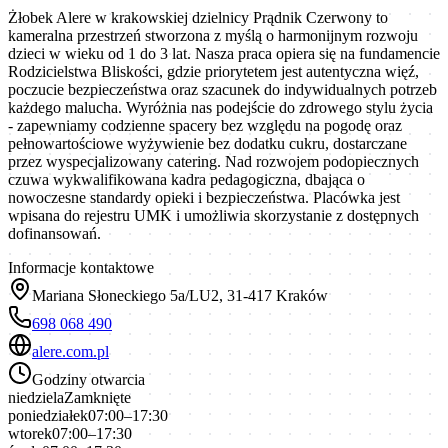
Żłobek Alere w krakowskiej dzielnicy Prądnik Czerwony to
kameralna przestrzeń stworzona z myślą o harmonijnym rozwoju
dzieci w wieku od 1 do 3 lat. Nasza praca opiera się na fundamencie
Rodzicielstwa Bliskości, gdzie priorytetem jest autentyczna więź,
poczucie bezpieczeństwa oraz szacunek do indywidualnych potrzeb
każdego malucha. Wyróżnia nas podejście do zdrowego stylu życia
- zapewniamy codzienne spacery bez względu na pogodę oraz
pełnowartościowe wyżywienie bez dodatku cukru, dostarczane
przez wyspecjalizowany catering. Nad rozwojem podopiecznych
czuwa wykwalifikowana kadra pedagogiczna, dbająca o
nowoczesne standardy opieki i bezpieczeństwa. Placówka jest
wpisana do rejestru UMK i umożliwia skorzystanie z dostępnych
dofinansowań.
Informacje kontaktowe
Mariana Słoneckiego 5a/LU2, 31-417 Kraków
698 068 490
alere.com.pl
Godziny otwarcia
niedziela
Zamknięte
poniedziałek
07:00–17:30
wtorek
07:00–17:30