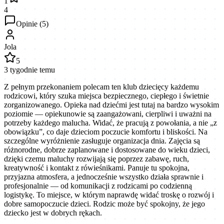
1
4
Opinie (
5
)
Jola
5
3 tygodnie temu
Z pełnym przekonaniem polecam ten klub dziecięcy każdemu
rodzicowi, który szuka miejsca bezpiecznego, ciepłego i świetnie
zorganizowanego. Opieka nad dziećmi jest tutaj na bardzo wysokim
poziomie — opiekunowie są zaangażowani, cierpliwi i uważni na
potrzeby każdego malucha. Widać, że pracują z powołania, a nie „z
obowiązku”, co daje dzieciom poczucie komfortu i bliskości. Na
szczególne wyróżnienie zasługuje organizacja dnia. Zajęcia są
różnorodne, dobrze zaplanowane i dostosowane do wieku dzieci,
dzięki czemu maluchy rozwijają się poprzez zabawę, ruch,
kreatywność i kontakt z rówieśnikami. Panuje tu spokojna,
przyjazna atmosfera, a jednocześnie wszystko działa sprawnie i
profesjonalnie — od komunikacji z rodzicami po codzienną
logistykę. To miejsce, w którym naprawdę widać troskę o rozwój i
dobre samopoczucie dzieci. Rodzic może być spokojny, że jego
dziecko jest w dobrych rękach.