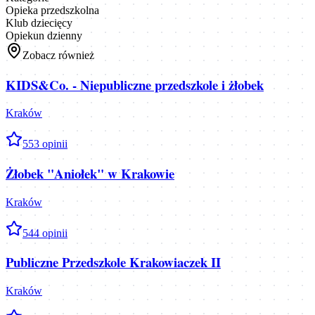
Opieka przedszkolna
Klub dziecięcy
Opiekun dzienny
Zobacz również
KIDS&Co. - Niepubliczne przedszkole i żłobek
Kraków
5
53
opinii
Żłobek "Aniołek" w Krakowie
Kraków
5
44
opinii
Publiczne Przedszkole Krakowiaczek II
Kraków