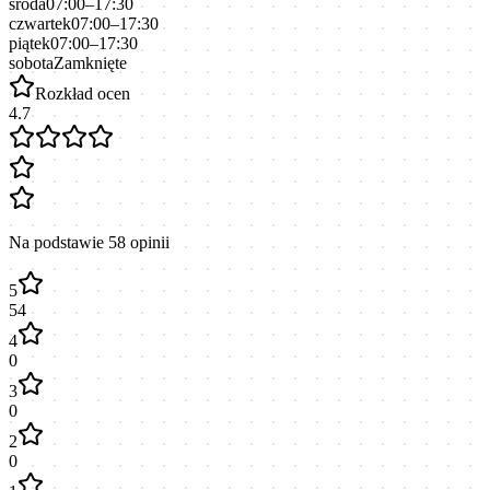
środa
07:00–17:30
czwartek
07:00–17:30
piątek
07:00–17:30
sobota
Zamknięte
Rozkład ocen
4.7
Na podstawie
58
opinii
5
54
4
0
3
0
2
0