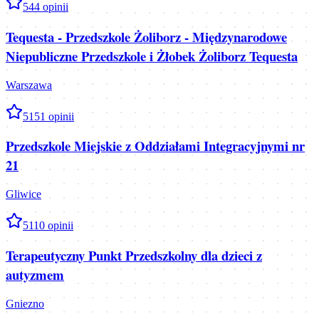
5
44
opinii
Tequesta - Przedszkole Żoliborz - Międzynarodowe
Niepubliczne Przedszkole i Żłobek Żoliborz Tequesta
Warszawa
5
151
opinii
Przedszkole Miejskie z Oddziałami Integracyjnymi nr
21
Gliwice
5
110
opinii
Terapeutyczny Punkt Przedszkolny dla dzieci z
autyzmem
Gniezno