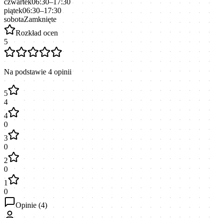
czwartek
06:30–17:30
piątek
06:30–17:30
sobota
Zamknięte
Rozkład ocen
5
Na podstawie
4
opinii
5
4
4
0
3
0
2
0
1
0
Opinie (
4
)