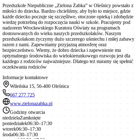
Przedszkole Niepubliczne „Zielona Żabka” w Oleśnicy powstało z
miłości do dziecka. Bardzo chcieliśmy, aby było to miejsce, gdzie
każde dziecko poczuje się szczęśliwe, otoczone opieką i zdobędzie
wiedzę potrzebną do rozpoczęcia nauki w szkole. Pracujemy pod
nadzorem Wrocławskiego Kuratora Oświaty na programach
dostosowanych do wieku naszych przedszkolaków. Naszym
przedszkolakom życzymy dużo szczerego uśmiechu i miłej zabawy
razem z nami. Zapewniamy przyjazną atmosferę oraz
bezpieczeństwo. Wiemy, że dobro dziecka i zapewnienie mu
optymalnego środowiska do wielokierunkowego rozwoju jest dla
każdego z rodziców najważniejsze. Dlatego też staramy się spełnić
oczekiwania rodziców
Informacje kontaktowe
Wileńska 15, 56-400 Oleśnica
667 277 725
www.zielonazabka.pl
Godziny otwarcia
niedziela
Zamknięte
poniedziałek
06:30–17:30
wtorek
06:30–17:30
środa
06:30–17:30