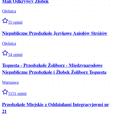
Mali Odkrywcy Żłobek
Oleśnica
5
5
opinii
Niepubliczne Przedszkole Językowe Aniołów Stróżów
Oleśnica
5
4
opinii
Tequesta - Przedszkole Żoliborz - Międzynarodowe
Niepubliczne Przedszkole i Żłobek Żoliborz Tequesta
Warszawa
5
151
opinii
Przedszkole Miejskie z Oddziałami Integracyjnymi nr
21