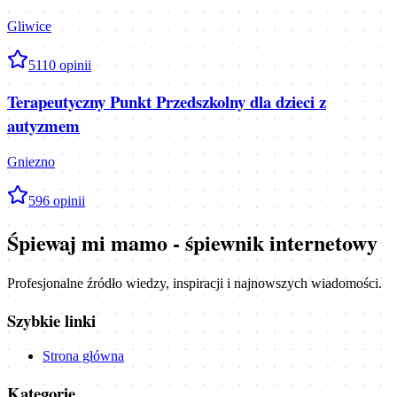
Gliwice
5
110
opinii
Terapeutyczny Punkt Przedszkolny dla dzieci z
autyzmem
Gniezno
5
96
opinii
Śpiewaj mi mamo - śpiewnik internetowy
Profesjonalne źródło wiedzy, inspiracji i najnowszych wiadomości.
Szybkie linki
Strona główna
Kategorie