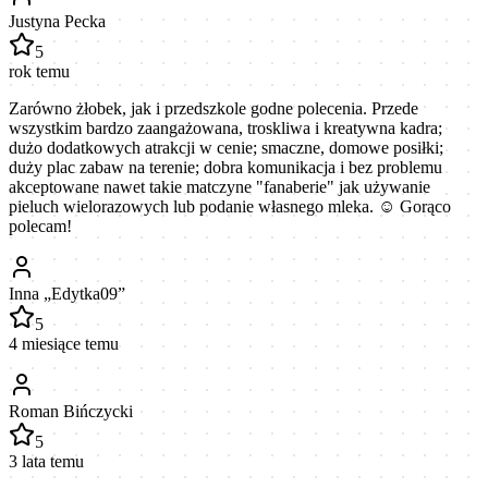
Justyna Pecka
5
rok temu
Zarówno żłobek, jak i przedszkole godne polecenia. Przede
wszystkim bardzo zaangażowana, troskliwa i kreatywna kadra;
dużo dodatkowych atrakcji w cenie; smaczne, domowe posiłki;
duży plac zabaw na terenie; dobra komunikacja i bez problemu
akceptowane nawet takie matczyne "fanaberie" jak używanie
pieluch wielorazowych lub podanie własnego mleka. ☺️ Gorąco
polecam!
Inna „Edytka09”
5
4 miesiące temu
Roman Bińczycki
5
3 lata temu