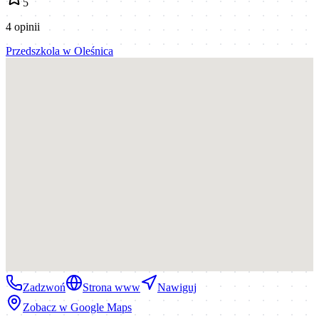
5
4
opinii
Przedszkola
w
Oleśnica
Zadzwoń
Strona www
Nawiguj
Zobacz w Google Maps