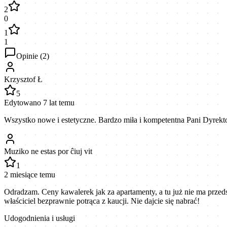
2
0
1
1
Opinie (
2
)
Krzysztof Ł
5
Edytowano 7 lat temu
Wszystko nowe i estetyczne. Bardzo miła i kompetentna Pani Dyrekto
Muziko ne estas por ĉiuj vit
1
2 miesiące temu
Odradzam. Ceny kawalerek jak za apartamenty, a tu już nie ma przed
właściciel bezprawnie potrąca z kaucji. Nie dajcie się nabrać!
Udogodnienia i usługi