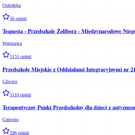
Ostrołęka
5
6
opinii
Tequesta - Przedszkole Żoliborz - Międzynarodowe Niepu
Warszawa
5
151
opinii
Przedszkole Miejskie z Oddziałami Integracyjnymi nr 2
Gliwice
5
110
opinii
Terapeutyczny Punkt Przedszkolny dla dzieci z autyzme
Gniezno
5
96
opinii