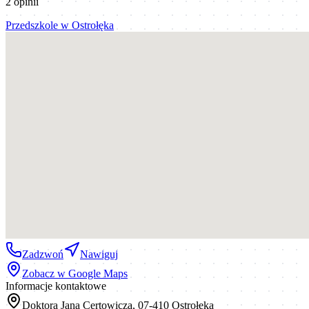
2
opinii
Przedszkole
w
Ostrołęka
Zadzwoń
Nawiguj
Zobacz w Google Maps
Informacje kontaktowe
Doktora Jana Certowicza, 07-410 Ostrołęka