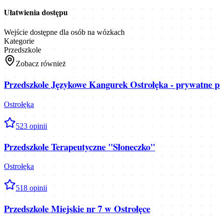
Ułatwienia dostępu
Wejście dostępne dla osób na wózkach
Kategorie
Przedszkole
Zobacz również
Przedszkole Językowe Kangurek Ostrołęka - prywatne p
Ostrołęka
5
23
opinii
Przedszkole Terapeutyczne "Słoneczko"
Ostrołęka
5
18
opinii
Przedszkole Miejskie nr 7 w Ostrołęce