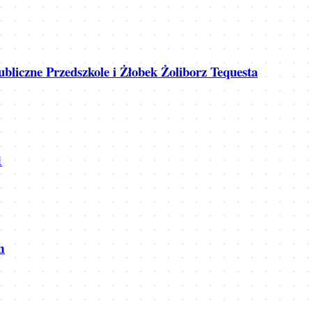
bliczne Przedszkole i Żłobek Żoliborz Tequesta
1
m