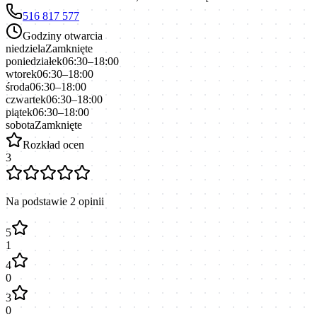
516 817 577
Godziny otwarcia
niedziela
Zamknięte
poniedziałek
06:30–18:00
wtorek
06:30–18:00
środa
06:30–18:00
czwartek
06:30–18:00
piątek
06:30–18:00
sobota
Zamknięte
Rozkład ocen
3
Na podstawie
2
opinii
5
1
4
0
3
0