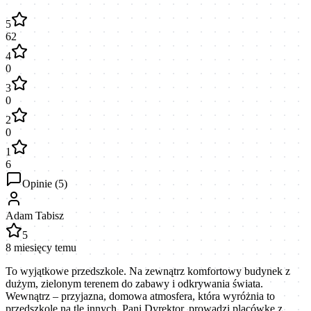
5
62
4
0
3
0
2
0
1
6
Opinie (
5
)
Adam Tabisz
5
8 miesięcy temu
To wyjątkowe przedszkole. Na zewnątrz komfortowy budynek z
dużym, zielonym terenem do zabawy i odkrywania świata.
Wewnątrz – przyjazna, domowa atmosfera, która wyróżnia to
przedszkole na tle innych. Pani Dyrektor, prowadzi placówkę z