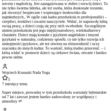
sercem i mądrością. Jest zaangażowana w dobro i rozwój dzieci. To
nie tylko świetna liderka, ale też osoba, która doskonale rozumie,
jak stworzyć bezpieczne i wspierające środowisko dla
najmłodszych., W ogóle cała kadra przedszkola to profesjonaliści –
cierpliwi, troskliwi i uważni nauczyciele. Widać, że naprawdę lubią
swoją pracę, a dzieci czują się przy nich swobodnie. Szczególnym
atutem przedszkola jest jego międzynarodowy, wielokulturowy
charakter. Dzieci mają kontakt z językiem angielskim i innymi
językami w naturalny, codzienny sposób, co nie tylko rozwija ich
umiejętności językowe, ale też otwiera na różnorodność i uczy
szacunku do innych kultur. To wartość, którą trudno przecenić. – i
którą widać w postawie dzieci: są ciekawe świata, otwarte i bardzo
pewne siebie.
Wojciech Krasuski Nada Yoga
5
7 miesięcy temu
Super miejsce, prowadzę w tym przedszkolu warsztaty bębniarskie
od 7 lat i zawsze jestem bardzo zadowolony ze współpracy i
atmosfery 🌱