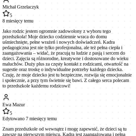
Michał Grzelaczyk
5
8 miesięcy temu
Jako rodzic jestem ogromnie zadowolony z wyboru tego
przedszkola! Moje dziecko codziennie wraca do domu
uśmiechnięte, pełne wrażeń i nowych doświadczeń. Kadra
pedagogiczna jest nie tylko profesjonalna, ale też pełna ciepła i
zaangażowania – widać, że pracują tu ludzie z pasją i sercem do
dzieci. Zajęcia są różnorodne, kreatywne i dostosowane do wieku
maluchów. Duży plus za częsty kontakt z rodzicami, otwartość na
sugestie oraz troskę o indywidualne potrzeby każdego dziecka.
Czuję, że moje dziecko jest tu bezpieczne, rozwija się emocjonalnie
i społecznie, a przy tym świetnie się bawi. Z całego serca polecam
to przedszkole każdemu rodzicowi!
Ewa Mazur
5
Edytowano 7 miesięcy temu
Znam przedszkole od wewnątrz i mogę zapewnić, że dzieci są tu
zawsze na pierwszym miejscu. Kadra jest zaangażowana i pełna