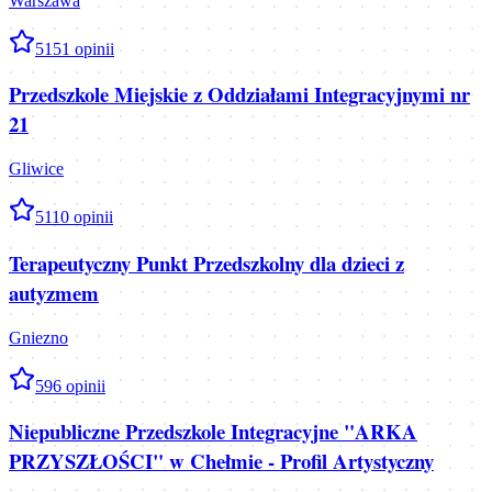
Warszawa
5
151
opinii
Przedszkole Miejskie z Oddziałami Integracyjnymi nr
21
Gliwice
5
110
opinii
Terapeutyczny Punkt Przedszkolny dla dzieci z
autyzmem
Gniezno
5
96
opinii
Niepubliczne Przedszkole Integracyjne "ARKA
PRZYSZŁOŚCI" w Chełmie - Profil Artystyczny