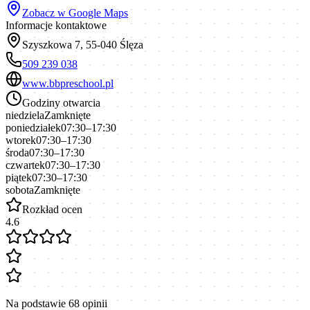
Zobacz w Google Maps
Informacje kontaktowe
Szyszkowa 7, 55-040 Ślęza
509 239 038
www.bbpreschool.pl
Godziny otwarcia
niedziela
Zamknięte
poniedziałek
07:30–17:30
wtorek
07:30–17:30
środa
07:30–17:30
czwartek
07:30–17:30
piątek
07:30–17:30
sobota
Zamknięte
Rozkład ocen
4.6
Na podstawie
68
opinii