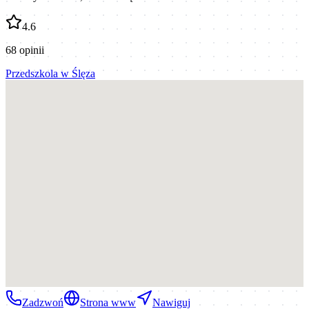
4.6
68
opinii
Przedszkola
w
Ślęza
Zadzwoń
Strona www
Nawiguj