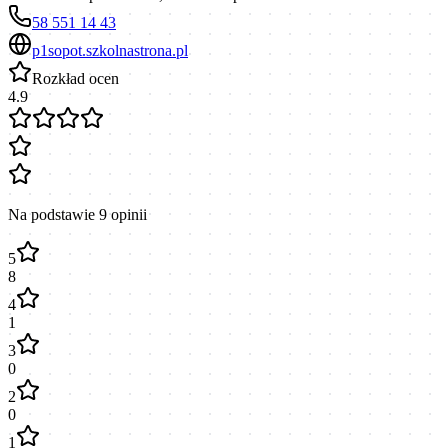
58 551 14 43
p1sopot.szkolnastrona.pl
Rozkład ocen
4.9
Na podstawie
9
opinii
5
8
4
1
3
0
2
0
1