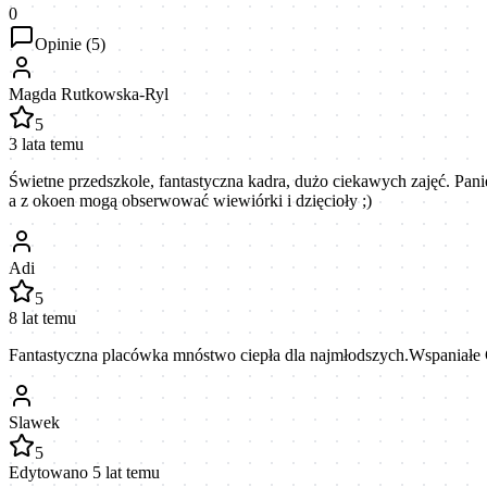
0
Opinie (
5
)
Magda Rutkowska-Ryl
5
3 lata temu
Świetne przedszkole, fantastyczna kadra, dużo ciekawych zajęć. Panie
a z okoen mogą obserwować wiewiórki i dzięcioły ;)
Adi
5
8 lat temu
Fantastyczna placówka mnóstwo ciepła dla najmłodszych.Wspaniałe 
Slawek
5
Edytowano 5 lat temu