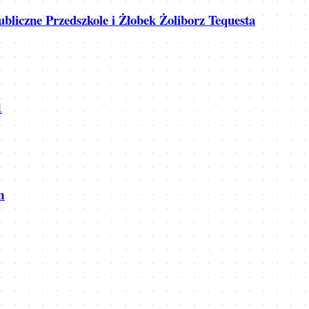
bliczne Przedszkole i Żłobek Żoliborz Tequesta
1
m