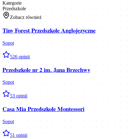
Kategorie
Przedszkole
Zobacz również
Tiny Forest Przedszkole Anglojęzyczne
Sopot
5
26
opinii
Przedszkole nr 2 im. Jana Brzechwy
Sopot
5
3
opinii
Casa Mia Przedszkole Montessori
Sopot
5
1
opinii