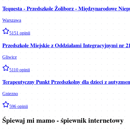
Tequesta - Przedszkole Żoliborz - Międzynarodowe Niepu
Warszawa
5
151
opinii
Przedszkole Miejskie z Oddziałami Integracyjnymi nr 2
Gliwice
5
110
opinii
Terapeutyczny Punkt Przedszkolny dla dzieci z autyzme
Gniezno
5
96
opinii
Śpiewaj mi mamo - śpiewnik internetowy