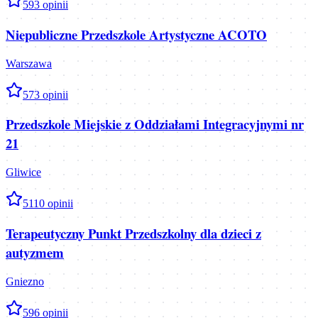
5
93
opinii
Niepubliczne Przedszkole Artystyczne ACOTO
Warszawa
5
73
opinii
Przedszkole Miejskie z Oddziałami Integracyjnymi nr
21
Gliwice
5
110
opinii
Terapeutyczny Punkt Przedszkolny dla dzieci z
autyzmem
Gniezno
5
96
opinii