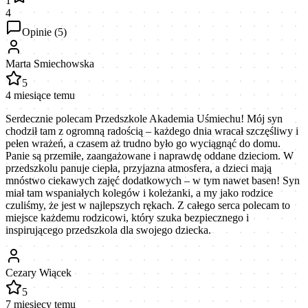
1
4
Opinie (
5
)
Marta Smiechowska
5
4 miesiące temu
Serdecznie polecam Przedszkole Akademia Uśmiechu! Mój syn
chodził tam z ogromną radością – każdego dnia wracał szczęśliwy i
pełen wrażeń, a czasem aż trudno było go wyciągnąć do domu.
Panie są przemiłe, zaangażowane i naprawdę oddane dzieciom. W
przedszkolu panuje ciepła, przyjazna atmosfera, a dzieci mają
mnóstwo ciekawych zajęć dodatkowych – w tym nawet basen! Syn
miał tam wspaniałych kolegów i koleżanki, a my jako rodzice
czuliśmy, że jest w najlepszych rękach. Z całego serca polecam to
miejsce każdemu rodzicowi, który szuka bezpiecznego i
inspirującego przedszkola dla swojego dziecka.
Cezary Wiącek
5
7 miesięcy temu