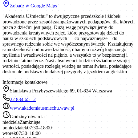
Zobacz w Google Maps
"Akademia Uśmiechu” to dwujęzyczne przedszkole i żłobek
prowadzone przez zespół zaangażowanych pedagogów, dla których
praca z dziećmi jest pasją. Dużą wagę przywiązujemy do
prowadzenia kreatywnych zajęć, które przygotowują dzieci do
nauki w szkołach podstawowych i – co najważniejsze – do
sprawnego radzenia sobie we współczesnym świecie. Kształtujemy
samodzielność i odpowiedzialność, dbamy o rozwój logicznego
myślenia i wrażliwości na piękno, a wszystko to w bezpiecznej i
rodzinnej atmosferze. Nasi absolwenci to dzieci świadome swojej
wartości, posiadające rozległą wiedzę na temat świata, posiadające
doskonałe podstawy do dalszej przygody z językiem angielskim.
Informacje kontaktowe
Stanisława Przybyszewskiego 69, 01-824 Warszawa
22 834 65 12
www.akademiausmiechu.waw.pl
Godziny otwarcia
niedziela
Zamknięte
poniedziałek
07:30–18:00
wtorek
07:30–18:00