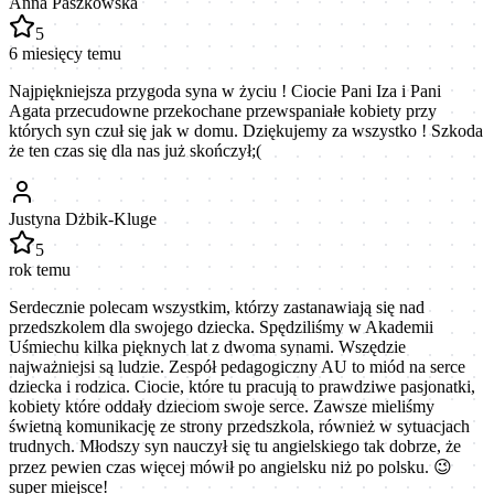
Anna Paszkowska
5
6 miesięcy temu
Najpiękniejsza przygoda syna w życiu ! Ciocie Pani Iza i Pani
Agata przecudowne przekochane przewspaniałe kobiety przy
których syn czuł się jak w domu. Dziękujemy za wszystko ! Szkoda
że ten czas się dla nas już skończył;(
Justyna Dżbik-Kluge
5
rok temu
Serdecznie polecam wszystkim, którzy zastanawiają się nad
przedszkolem dla swojego dziecka. Spędziliśmy w Akademii
Uśmiechu kilka pięknych lat z dwoma synami. Wszędzie
najważniejsi są ludzie. Zespół pedagogiczny AU to miód na serce
dziecka i rodzica. Ciocie, które tu pracują to prawdziwe pasjonatki,
kobiety które oddały dzieciom swoje serce. Zawsze mieliśmy
świetną komunikację ze strony przedszkola, również w sytuacjach
trudnych. Młodszy syn nauczył się tu angielskiego tak dobrze, że
przez pewien czas więcej mówił po angielsku niż po polsku. 😉
super miejsce!