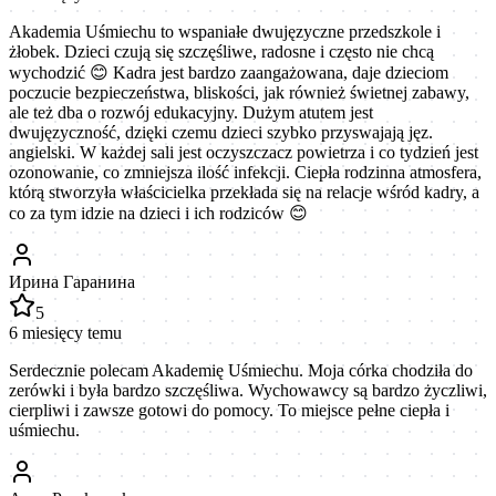
Akademia Uśmiechu to wspaniałe dwujęzyczne przedszkole i
żłobek. Dzieci czują się szczęśliwe, radosne i często nie chcą
wychodzić 😊 Kadra jest bardzo zaangażowana, daje dzieciom
poczucie bezpieczeństwa, bliskości, jak również świetnej zabawy,
ale też dba o rozwój edukacyjny. Dużym atutem jest
dwujęzyczność, dzięki czemu dzieci szybko przyswajają jęz.
angielski. W każdej sali jest oczyszczacz powietrza i co tydzień jest
ozonowanie, co zmniejsza ilość infekcji. Ciepła rodzinna atmosfera,
którą stworzyła właścicielka przekłada się na relacje wśród kadry, a
co za tym idzie na dzieci i ich rodziców 😊
Ирина Гаранина
5
6 miesięcy temu
Serdecznie polecam Akademię Uśmiechu. Moja córka chodziła do
zerówki i była bardzo szczęśliwa. Wychowawcy są bardzo życzliwi,
cierpliwi i zawsze gotowi do pomocy. To miejsce pełne ciepła i
uśmiechu.