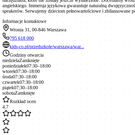
narzędziami, które nie zostały jeszcze wynalezione. Doceniamy wro
angielskiego. Immersja językowa gwarantuje naturalną dwujęzycznoś
speakerów. Serwujemy dzieciom pełnowartościowe i zbilansowane p
Informacje kontaktowe
Wronia 31, 00-846 Warszawa
795 618 000
kids-co.pl/przedszkole/warszawa/war...
Godziny otwarcia
niedziela
Zamknięte
poniedziałek
07:30–18:00
wtorek
07:30–18:00
środa
07:30–18:00
czwartek
07:30–18:00
piątek
07:30–18:00
sobota
Zamknięte
Rozkład ocen
4.7