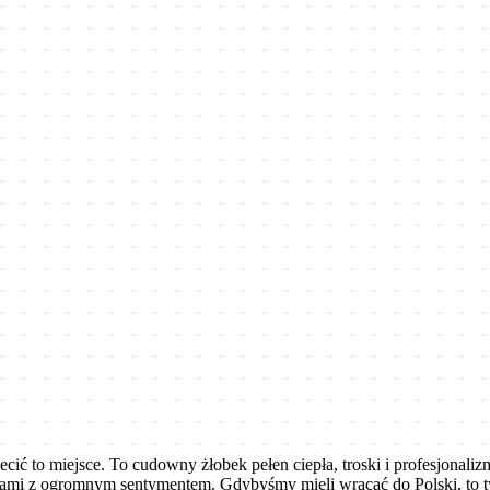
ć to miejsce. To cudowny żłobek pełen ciepła, troski i profesjonaliz
ślami z ogromnym sentymentem. Gdybyśmy mieli wracać do Polski, to 