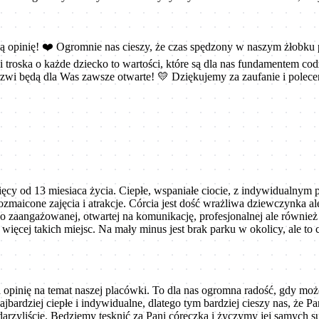
cą opinię! ❤️ Ogromnie nas cieszy, że czas spędzony w naszym żłobku
 troska o każde dziecko to wartości, które są dla nas fundamentem cod
drzwi będą dla Was zawsze otwarte! 💛 Dziękujemy za zaufanie i pol
cy od 13 miesiaca życia. Ciepłe, wspaniałe ciocie, z indywidualnym p
zmaicone zajęcia i atrakcje. Córcia jest dość wrażliwa dziewczynka a
zaangażowanej, otwartej na komunikację, profesjonalnej ale również b
ięcej takich miejsc. Na mały minus jest brak parku w okolicy, ale to 
ia opinię na temat naszej placówki. To dla nas ogromna radość, gdy 
ajbardziej ciepłe i indywidualne, dlatego tym bardziej cieszy nas, że P
obdarzyliście. Będziemy tęsknić za Pani córeczką i życzymy jej samych