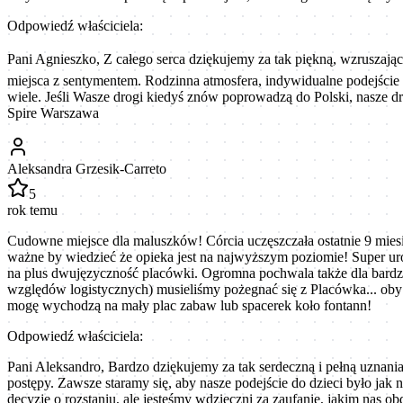
Odpowiedź właściciela:
Pani Agnieszko, Z całego serca dziękujemy za tak piękną, wzruszają
miejsca z sentymentem. Rodzinna atmosfera, indywidualne podejście i
wiele. Jeśli Wasze drogi kiedyś znów poprowadzą do Polski, nasze 
Spire Warszawa
Aleksandra Grzesik-Carreto
5
rok temu
Cudowne miejsce dla maluszków! Córcia uczęszczała ostatnie 9 miesię
ważne by wiedzieć że opieka jest na najwyższym poziomie! Super uro
na plus dwujęzyczność placówki. Ogromna pochwala także dla bardzo 
względów logistycznych) musieliśmy pożegnać się z Placówka... oby w
mogę wychodzą na mały plac zabaw lub spacerek koło fontann!
Odpowiedź właściciela:
Pani Aleksandro, Bardzo dziękujemy za tak serdeczną i pełną uznan
postępy. Zawsze staramy się, aby nasze podejście do dzieci było jak n
decyzje o rozstaniu, ale jesteśmy wdzięczni za zaufanie, jakim nas 