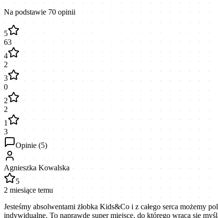
Na podstawie
70
opinii
5
63
4
2
3
0
2
2
1
3
Opinie (
5
)
Agnieszka Kowalska
5
2 miesiące temu
Jesteśmy absolwentami żłobka Kids&Co i z całego serca możemy poleci
indywidualne. To naprawdę super miejsce, do którego wraca się my