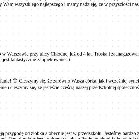
y Wam wszystkiego najlepszego i mamy nadzieję, że w przyszłości nasz
 w Warszawie przy ulicy Chłodnej już od 4 lat. Troska i zaanagażowan
jest fantastycznie zaopiekowane;-)
fanie! 😊 Cieszymy się, że zarówno Wasza córka, jak i wcześniej synek,
cenie i cieszymy się, że jesteście częścią naszej przedszkolnej społec
 przygodę od żłobka a obecnie jest w przedszkolu. Jesteśmy bardzo z
l. Pani dyrektor jest konkretną osobą a Panie opiekunki nie traktują 