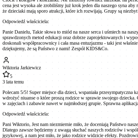
cena jest wysoka ale zrobiliśmy już krok jeden dla naszego syna aby
że dzieciaki mają sporo atrakcji, które ich rozwijają. Grupy są niez
Odpowiedź właściciela:
Panie Danielu, Takie słowa to miód na nasze serca i uśmiech na nas
sprawdzonych metod edukacji oraz dobrze zaprojektowanych i wyposaż
doskonali współpracownicy i cała masa entuzjazmu - taki jest właśni
dziękujemy, że są Państwo z nami! Zespół KIDS&Co.
Wiktoria Jarkiewicz
5
3 lata temu
Polecam 5/5! Super miejsce dla dzieci, wspaniała przesympatyczna k
wdrożyć niuanse o które proszą rodzice w sprawie swojego dziecka.
w zajęciach i zabawie nawet w najmłodszej grupie. Sprawna aplikacja
Odpowiedź właściciela:
Pani Wiktorio, Jest nam niezmiernie miło, że doceniają Państwo nasz
Dlatego zawsze będziemy z uwagą słuchać naszych rodziców i wspólni
językowej, a nam jest miło, że jako rodzice widzicie efekty. Pozdro