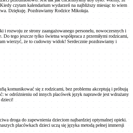
go. Kiedy czytam kalendarium wydarzeń na najbliższy miesiąc to wiem
eństwa. Dziękuję. Pozdrawiamy Rodzice Mikołaja.
ieki i rozwoju ze strony zaangażowanego personelu, nowoczesnych i
 Do tego jeszcze tylko świetna współpraca z przemiłymi rodzicami,
zę nam wierzyć, że to cudowny widok! Serdecznie pozdrawiamy i
afią komunikować się z rodzicami, bez problemu akceptują i próbują
ść: w odróżnieniu od innych placówek język naprawde jest wdrażany
dzieci!
ściwa droga do zapewnienia dzieciom najbardziej optymalnej opieki.
naszych placówkach dzieci uczą się języka metodą pełnej immersji