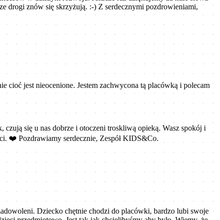
e drogi znów się skrzyżują. :-) Z serdecznymi pozdrowieniami,
ie cioć jest nieocenione. Jestem zachwycona tą placówką i polecam
 czują się u nas dobrze i otoczeni troskliwą opieką. Wasz spokój i
zności. ❤️ Pozdrawiamy serdecznie, Zespół KIDS&Co.
adowoleni. Dziecko chętnie chodzi do placówki, bardzo lubi swoje
dzieci przedmiotowo. Jest tak jak chcielibyśmy aby było. Wiemy, że