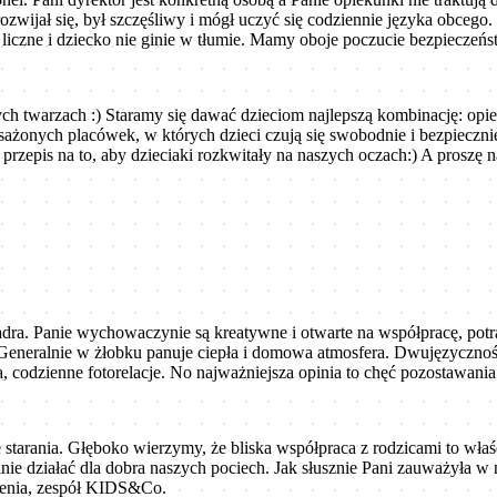
 rozwijał się, był szczęśliwy i mógł uczyć się codziennie języka obce
byt liczne i dziecko nie ginie w tłumie. Mamy oboje poczucie bezpiecz
zych twarzach :) Staramy się dawać dzieciom najlepszą kombinację: op
onych placówek, w których dzieci czują się swobodnie i bezpiecznie.
e przepis na to, aby dzieciaki rozkwitały na naszych oczach:) A pros
adra. Panie wychowaczynie są kreatywne i otwarte na współpracę, potr
 Generalnie w żłobku panuje ciepła i domowa atmosfera. Dwujęzyczno
, codzienne fotorelacje. No najważniejsza opinia to chęć pozostawania 
e starania. Głęboko wierzymy, że bliska współpraca z rodzicami to wła
e działać dla dobra naszych pociech. Jak słusznie Pani zauważyła w 
wienia, zespół KIDS&Co.