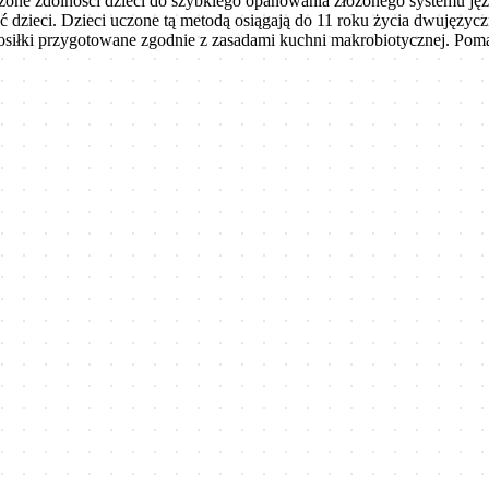
dzone zdolności dzieci do szybkiego opanowania złożonego systemu j
ć dzieci. Dzieci uczone tą metodą osiągają do 11 roku życia dwujęzyc
osiłki przygotowane zgodnie z zasadami kuchni makrobiotycznej. Po