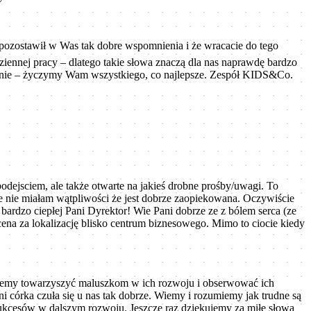
 pozostawił w Was tak dobre wspomnienia i że wracacie do tego
ziennej pracy – dlatego takie słowa znaczą dla nas naprawdę bardzo
ecenie – życzymy Wam wszystkiego, co najlepsze. Zespół KIDS&Co.
odejsciem, ale także otwarte na jakieś drobne prośby/uwagi. To
le nie miałam wątpliwości że jest dobrze zaopiekowana. Oczywiście
ardzo ciepłej Pani Dyrektor! Wie Pani dobrze ze z bólem serca (ze
cena za lokalizację blisko centrum biznesowego. Mimo to ciocie kiedy
możemy towarzyszyć maluszkom w ich rozwoju i obserwować ich
ani córka czuła się u nas tak dobrze. Wiemy i rozumiemy jak trudne są
 sukcesów w dalszym rozwoju. Jeszcze raz dziękujemy za miłe słowa