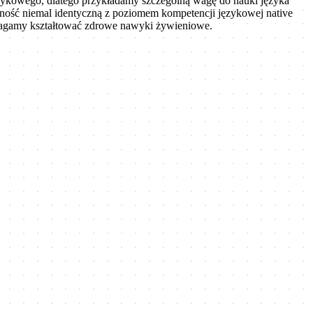
ęzykowego, dlatego przykładamy szczególną wagę do nauki języka
zność niemal identyczną z poziomem kompetencji językowej native
magamy kształtować zdrowe nawyki żywieniowe.