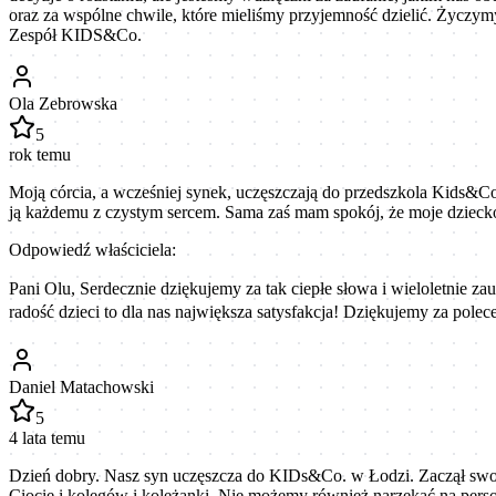
oraz za wspólne chwile, które mieliśmy przyjemność dzielić. Życzym
Zespół KIDS&Co.
Ola Zebrowska
5
rok temu
Moją córcia, a wcześniej synek, uczęszczają do przedszkola Kids&Co
ją każdemu z czystym sercem. Sama zaś mam spokój, że moje dziecko 
Odpowiedź właściciela:
Pani Olu, Serdecznie dziękujemy za tak ciepłe słowa i wieloletnie zau
radość dzieci to dla nas największa satysfakcja! Dziękujemy za pole
Daniel Matachowski
5
4 lata temu
Dzień dobry. Nasz syn uczęszcza do KIDs&Co. w Łodzi. Zaczął swoją
Ciocie i kolegów i koleżanki. Nie możemy również narzekać na persone