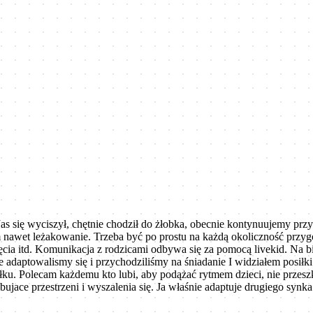
. Jas się wyciszył, chętnie chodził do żłobka, obecnie kontynuujemy pr
 nawet leżakowanie. Trzeba być po prostu na każdą okoliczność przyg
ia itd. Komunikacja z rodzicami odbywa się za pomocą livekid. Na bież
 adaptowalismy się i przychodziliśmy na śniadanie I widziałem posiłk
łku. Polecam każdemu kto lubi, aby podążać rytmem dzieci, nie przes
ujace przestrzeni i wyszalenia się. Ja właśnie adaptuje drugiego synka