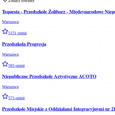
Zobacz również
Tequesta - Przedszkole Żoliborz - Międzynarodowe Niepu
Warszawa
5
151
opinii
Przedszkola Progresja
Warszawa
5
93
opinii
Niepubliczne Przedszkole Artystyczne ACOTO
Warszawa
5
73
opinii
Przedszkole Miejskie z Oddziałami Integracyjnymi nr 2