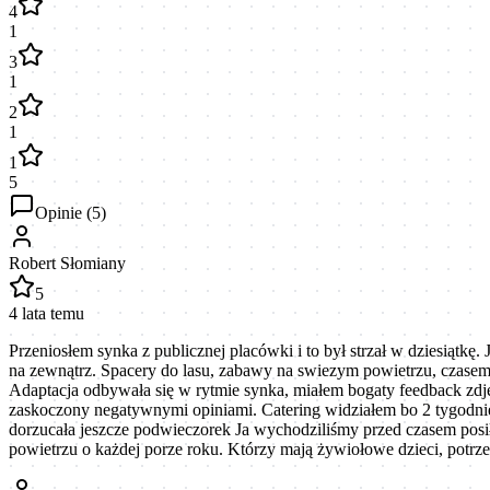
4
1
3
1
2
1
1
5
Opinie (
5
)
Robert Słomiany
5
4 lata temu
Przeniosłem synka z publicznej placówki i to był strzał w dziesiątkę
na zewnątrz. Spacery do lasu, zabawy na swiezym powietrzu, czasem
Adaptacja odbywała się w rytmie synka, miałem bogaty feedback zdjęc
zaskoczony negatywnymi opiniami. Catering widziałem bo 2 tygodnie
dorzucała jeszcze podwieczorek Ja wychodziliśmy przed czasem posi
powietrzu o każdej porze roku. Którzy mają żywiołowe dzieci, potrzeb