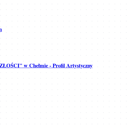
m
ŁOŚCI" w Chełmie - Profil Artystyczny