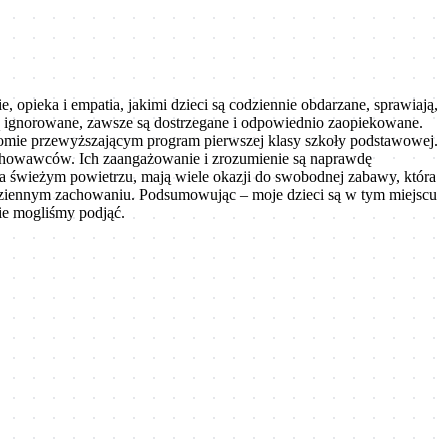
opieka i empatia, jakimi dzieci są codziennie obdarzane, sprawiają,
są ignorowane, zawsze są dostrzegane i odpowiednio zaopiekowane.
poziomie przewyższającym program pierwszej klasy szkoły podstawowej.
 wychowawców. Ich zaangażowanie i zrozumienie są naprawdę
a świeżym powietrzu, mają wiele okazji do swobodnej zabawy, która
odziennym zachowaniu. Podsumowując – moje dzieci są w tym miejscu
kie mogliśmy podjąć.