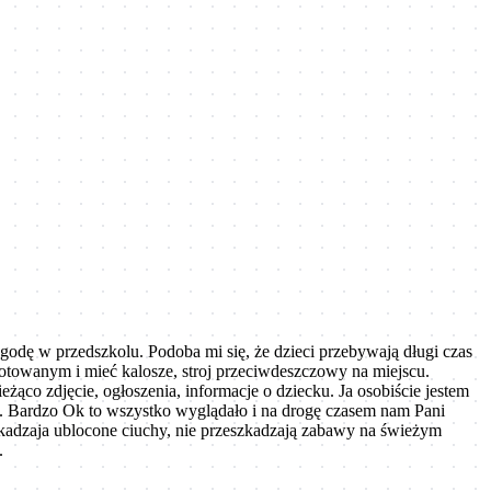
zygodę w przedszkolu. Podoba mi się, że dzieci przebywają długi czas
otowanym i mieć kalosze, stroj przeciwdeszczowy na miejscu.
ąco zdjęcie, ogłoszenia, informacje o dziecku. Ja osobiście jestem
i. Bardzo Ok to wszystko wyglądało i na drogę czasem nam Pani
zkadzaja ublocone ciuchy, nie przeszkadzają zabawy na świeżym
.