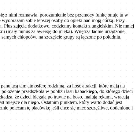
 się z nimi rozmawia, porozumienie bez przemocy funkcjonuje tu w
nie wyobrażam sobie lepszej osoby do opieki nad moją córką! Przy
. Plus zajęcia dodatkowe, codzienny kontakt z angielskim. Nie mniej
kru (mały minus za awersję do mleka). Wnętrza ładnie urządzone,
ie samych chłopców, na szczęście grupy są łączone po południu.
anującą tam atmosferę rodzinną, za ilość atrakcji, które mają na
położenie przedszkola w pobliżu lasu kabackiego, do którego dzieci
zkadza, że dzieci biegają po trawie na boso, malują rękami, wracają
t miejsce dla niego. Ostatnim punktem, który warto dodać jest
ie polecam tę placówkę jeśli chce się mieć szczęśliwe, dotlenione i