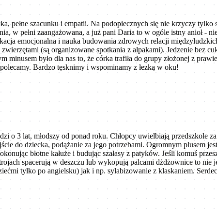
ka, pełne szacunku i empatii. Na podopiecznych się nie krzyczy tylko
nia, w pełni zaangażowana, a już pani Daria to w ogóle istny anioł - 
ukacja emocjonalna i nauka budowania zdrowych relacji międzyludzkich
 zwierzętami (są organizowane spotkania z alpakami). Jedzenie bez cu
ym minusem było dla nas to, że córka trafiła do grupy złożonej z praw
ze polecamy. Bardzo tęsknimy i wspominamy z łezką w oku!
i o 3 lat, młodszy od ponad roku. Chłopcy uwielbiają przedszkole za p
jście do dziecka, podążanie za jego potrzebami. Ogromnym plusem jest 
pokonując błotne kałuże i budując szałasy z patyków. Jeśli komuś przes
jach spacerują w deszczu lub wykopują palcami dżdżownice to nie jes
ćmi tylko po angielsku) jak i np. sylabizowanie z klaskaniem. Serdeczn