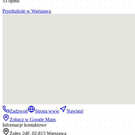
53
opinii
Przedszkole
w
Warszawa
Zadzwoń
Strona www
Nawiguj
Zobacz w Google Maps
Informacje kontaktowe
Żołny 24F, 02-815 Warszawa