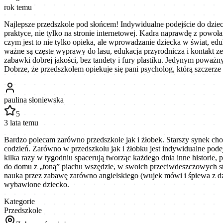
rok temu
Najlepsze przedszkole pod słońcem! Indywidualne podejście do dziec
praktyce, nie tylko na stronie internetowej. Kadra naprawdę z powoła
czym jest to nie tylko opieka, ale wprowadzanie dziecka w świat, ed
ważne są częste wyprawy do lasu, edukacja przyrodnicza i kontakt ze
zabawki dobrej jakości, bez tandety i fury plastiku. Jedynym poważn
Dobrze, że przedszkolem opiekuje się pani psycholog, którą szczer
paulina słoniewska
5
3 lata temu
Bardzo polecam zarówno przedszkole jak i żłobek. Starszy synek chodz
codzień. Zarówno w przedszkolu jak i żłobku jest indywidualne pode
kilka razy w tygodniu spacerują tworząc każdego dnia inne historie, 
do domu z „toną” piachu wszędzie, w swoich przeciwdeszczowych stro
nauka przez zabawę zarówno angielskiego (wujek mówi i śpiewa z dzie
wybawione dziecko.
Kategorie
Przedszkole