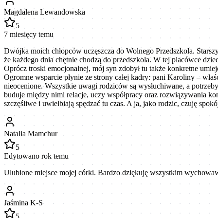
Magdalena Lewandowska
5
7 miesięcy temu
Dwójka moich chłopców uczęszcza do Wolnego Przedszkola. Starszy sy
że każdego dnia chętnie chodzą do przedszkola. W tej placówce dzie
Oprócz troski emocjonalnej, mój syn zdobył tu także konkretne umieję
Ogromne wsparcie płynie ze strony całej kadry: pani Karoliny – wła
nieocenione. Wszystkie uwagi rodziców są wysłuchiwane, a potrzeby
buduje między nimi relacje, uczy współpracy oraz rozwiązywania ko
szczęśliwe i uwielbiają spędzać tu czas. A ja, jako rodzic, czuję spo
Natalia Mamchur
5
Edytowano rok temu
Ulubione miejsce mojej córki. Bardzo dziękuję wszystkim wychowa
Jaśmina K-S
5