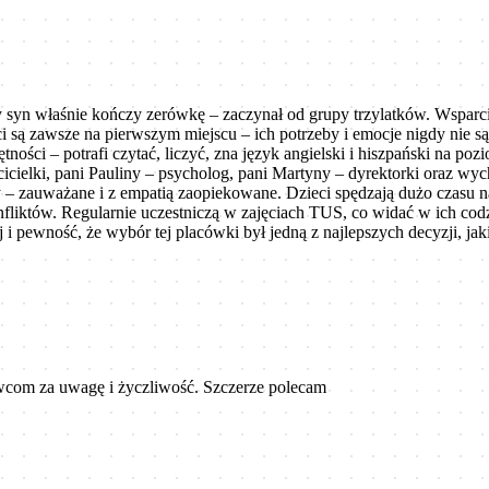
n właśnie kończy zerówkę – zaczynał od grupy trzylatków. Wsparcie, 
ci są zawsze na pierwszym miejscu – ich potrzeby i emocje nigdy nie 
tności – potrafi czytać, liczyć, zna język angielski i hiszpański na 
ścicielki, pani Pauliny – psycholog, pani Martyny – dyrektorki oraz
 – zauważane i z empatią zaopiekowane. Dzieci spędzają dużo czasu n
nfliktów. Regularnie uczestniczą w zajęciach TUS, co widać w ich c
kój i pewność, że wybór tej placówki był jedną z najlepszych decyzji, ja
wcom za uwagę i życzliwość. Szczerze polecam