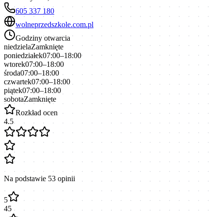
605 337 180
wolneprzedszkole.com.pl
Godziny otwarcia
niedziela
Zamknięte
poniedziałek
07:00–18:00
wtorek
07:00–18:00
środa
07:00–18:00
czwartek
07:00–18:00
piątek
07:00–18:00
sobota
Zamknięte
Rozkład ocen
4.5
Na podstawie
53
opinii
5
45