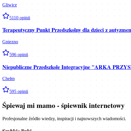
Gliwice
5
110
opinii
Terapeutyczny Punkt Przedszkolny dla dzieci z autyzme
Gniezno
5
96
opinii
Niepubliczne Przedszkole Integracyjne "ARKA PRZYSZ
Chełm
5
95
opinii
Śpiewaj mi mamo - śpiewnik internetowy
Profesjonalne źródło wiedzy, inspiracji i najnowszych wiadomości.
Szybkie linki