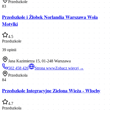
Przedszkole
83
Przedszkole i Żłobek Norlandia Warszawa Wola
Motylki
4.5
Przedszkole
39
opinii
Jana Kazimierza 15, 01-248 Warszawa
502 458 426
Strona www
Zobacz więcej →
Przedszkola
84
Przedszkole Integracyjne Zielona Wieża - Włochy
4.7
Przedszkola