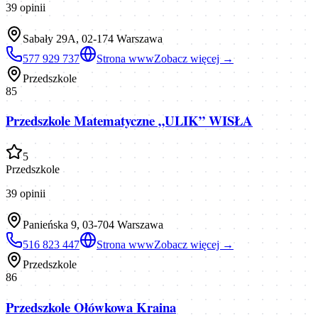
39
opinii
Sabały 29A, 02-174 Warszawa
577 929 737
Strona www
Zobacz więcej →
Przedszkole
85
Przedszkole Matematyczne „ULIK” WISŁA
5
Przedszkole
39
opinii
Panieńska 9, 03-704 Warszawa
516 823 447
Strona www
Zobacz więcej →
Przedszkole
86
Przedszkole Ołówkowa Kraina