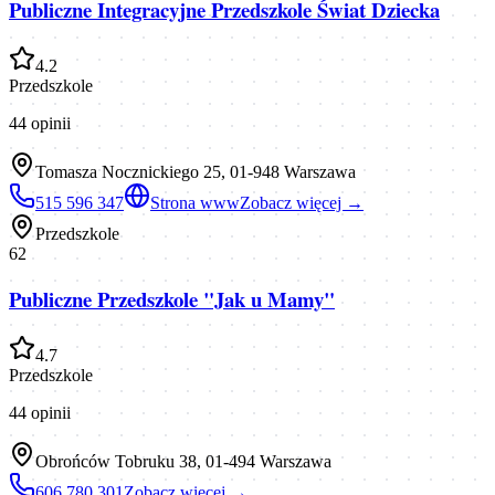
Publiczne Integracyjne Przedszkole Świat Dziecka
4.2
Przedszkole
44
opinii
Tomasza Nocznickiego 25, 01-948 Warszawa
515 596 347
Strona www
Zobacz więcej →
Przedszkole
62
Publiczne Przedszkole "Jak u Mamy"
4.7
Przedszkole
44
opinii
Obrońców Tobruku 38, 01-494 Warszawa
606 780 301
Zobacz więcej →