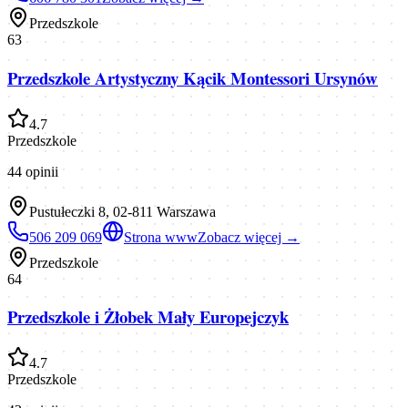
Przedszkole
63
Przedszkole Artystyczny Kącik Montessori Ursynów
4.7
Przedszkole
44
opinii
Pustułeczki 8, 02-811 Warszawa
506 209 069
Strona www
Zobacz więcej →
Przedszkole
64
Przedszkole i Żłobek Mały Europejczyk
4.7
Przedszkole