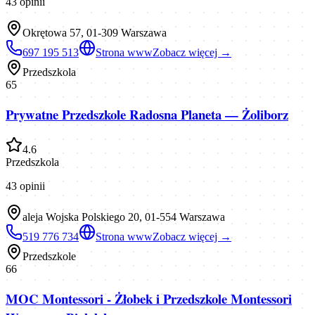
43
opinii
Okrętowa 57, 01-309 Warszawa
697 195 513
Strona www
Zobacz więcej →
Przedszkola
65
Prywatne Przedszkole Radosna Planeta — Żoliborz
4.6
Przedszkola
43
opinii
aleja Wojska Polskiego 20, 01-554 Warszawa
519 776 734
Strona www
Zobacz więcej →
Przedszkole
66
MOC Montessori - Żłobek i Przedszkole Montessori