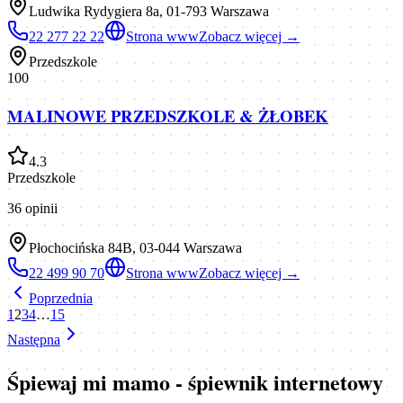
Ludwika Rydygiera 8a, 01-793 Warszawa
22 277 22 22
Strona www
Zobacz więcej →
Przedszkole
100
MALINOWE PRZEDSZKOLE & ŻŁOBEK
4.3
Przedszkole
36
opinii
Płochocińska 84B, 03-044 Warszawa
22 499 90 70
Strona www
Zobacz więcej →
Poprzednia
1
2
3
4
…
15
Następna
Śpiewaj mi mamo - śpiewnik internetowy