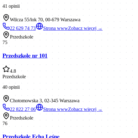
41
opinii
Wilcza 55/lok 70, 00-679 Warszawa
22 629 74 73
Strona www
Zobacz więcej →
Przedszkole
75
Przedszkole nr 101
4.8
Przedszkole
40
opinii
Chotomowska 3, 02-345 Warszawa
22 822 27 06
Strona www
Zobacz więcej →
Przedszkole
76
Przedszkole Echa Leśne