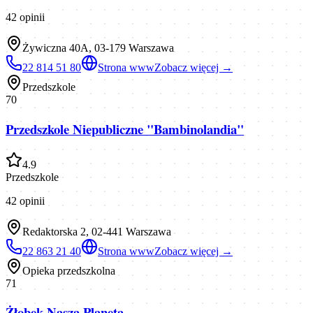
42
opinii
Żywiczna 40A, 03-179 Warszawa
22 814 51 80
Strona www
Zobacz więcej →
Przedszkole
70
Przedszkole Niepubliczne "Bambinolandia"
4.9
Przedszkole
42
opinii
Redaktorska 2, 02-441 Warszawa
22 863 21 40
Strona www
Zobacz więcej →
Opieka przedszkolna
71
Żłobek Nasza Planeta