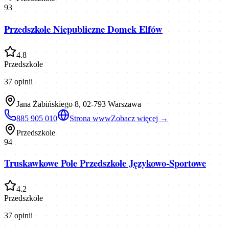
93
Przedszkole Niepubliczne Domek Elfów
4.8
Przedszkole
37
opinii
Jana Żabińskiego 8, 02-793 Warszawa
885 905 010
Strona www
Zobacz więcej →
Przedszkole
94
Truskawkowe Pole Przedszkole Językowo-Sportowe
4.2
Przedszkole
37
opinii