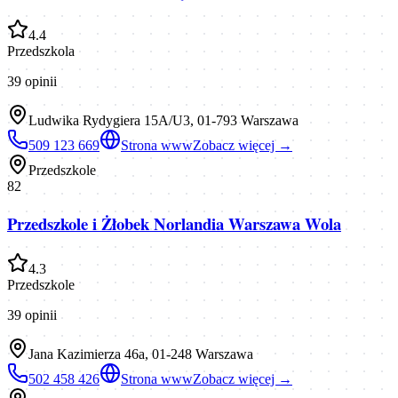
4.4
Przedszkola
39
opinii
Ludwika Rydygiera 15A/U3, 01-793 Warszawa
509 123 669
Strona www
Zobacz więcej →
Przedszkole
82
Przedszkole i Żłobek Norlandia Warszawa Wola
4.3
Przedszkole
39
opinii
Jana Kazimierza 46a, 01-248 Warszawa
502 458 426
Strona www
Zobacz więcej →