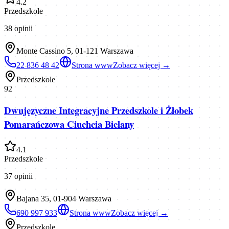
4.2
Przedszkole
38
opinii
Monte Cassino 5, 01-121 Warszawa
22 836 48 42
Strona www
Zobacz więcej →
Przedszkole
92
Dwujęzyczne Integracyjne Przedszkole i Żłobek
Pomarańczowa Ciuchcia Bielany
4.1
Przedszkole
37
opinii
Bajana 35, 01-904 Warszawa
690 997 933
Strona www
Zobacz więcej →
Przedszkole