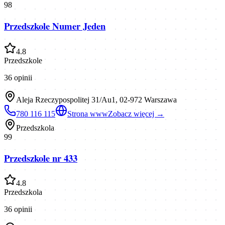
98
Przedszkole Numer Jeden
4.8
Przedszkole
36
opinii
Aleja Rzeczypospolitej 31/Au1, 02-972 Warszawa
780 116 115
Strona www
Zobacz więcej →
Przedszkola
99
Przedszkole nr 433
4.8
Przedszkola
36
opinii