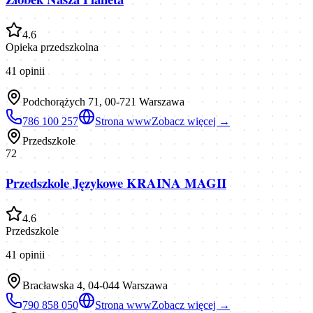
4.6
Opieka przedszkolna
41
opinii
Podchorążych 71, 00-721 Warszawa
786 100 257
Strona www
Zobacz więcej →
Przedszkole
72
Przedszkole Językowe KRAINA MAGII
4.6
Przedszkole
41
opinii
Bracławska 4, 04-044 Warszawa
790 858 050
Strona www
Zobacz więcej →