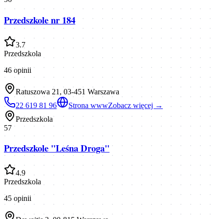
Przedszkole nr 184
3.7
Przedszkola
46
opinii
Ratuszowa 21, 03-451 Warszawa
22 619 81 96
Strona www
Zobacz więcej →
Przedszkola
57
Przedszkole "Leśna Droga"
4.9
Przedszkola
45
opinii