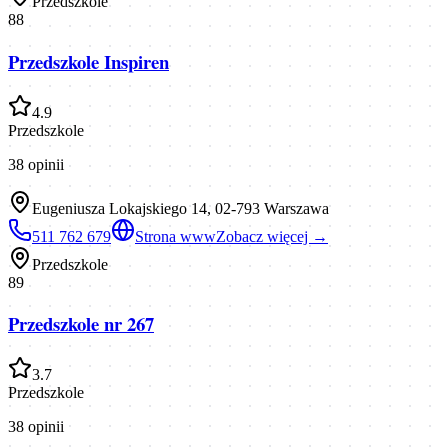
Przedszkole
88
Przedszkole Inspiren
4.9
Przedszkole
38
opinii
Eugeniusza Lokajskiego 14, 02-793 Warszawa
511 762 679
Strona www
Zobacz więcej →
Przedszkole
89
Przedszkole nr 267
3.7
Przedszkole
38
opinii