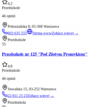
4.2
Przedszkole
46
opinii
Poborzańska 8, 03-368 Warszawa
603 635 555
Strona www
Zobacz więcej →
Przedszkole
55
Przedszkole nr 125 "Pod Złotym Promykiem"
4.8
Przedszkole
46
opinii
Suwalska 15, 03-252 Warszawa
22 811 23 23
Zobacz więcej →
Przedszkola
56