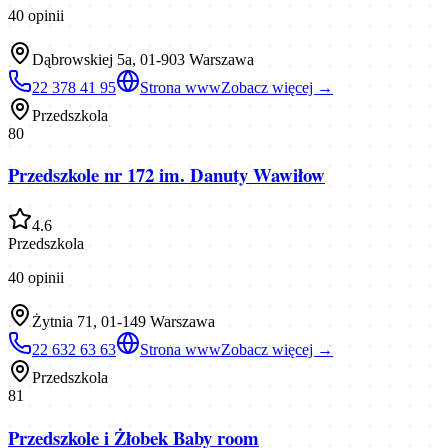
40
opinii
Dąbrowskiej 5a, 01-903 Warszawa
22 378 41 95
Strona www
Zobacz więcej →
Przedszkola
80
Przedszkole nr 172 im. Danuty Wawiłow
4.6
Przedszkola
40
opinii
Żytnia 71, 01-149 Warszawa
22 632 63 63
Strona www
Zobacz więcej →
Przedszkola
81
Przedszkole i Żłobek Baby room