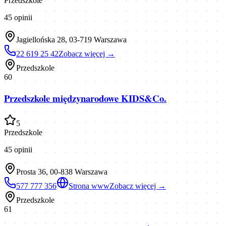
Przedszkole
45
opinii
Jagiellońska 28, 03-719 Warszawa
22 619 25 42
Zobacz więcej →
Przedszkole
60
Przedszkole międzynarodowe KIDS&Co.
5
Przedszkole
45
opinii
Prosta 36, 00-838 Warszawa
577 777 356
Strona www
Zobacz więcej →
Przedszkole
61