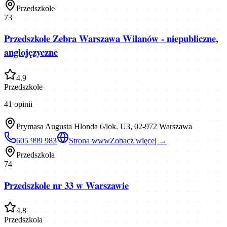
Przedszkole
73
Przedszkole Zebra Warszawa Wilanów - niepubliczne,
anglojęzyczne
4.9
Przedszkole
41
opinii
Prymasa Augusta Hlonda 6/lok. U3, 02-972 Warszawa
605 999 983
Strona www
Zobacz więcej →
Przedszkola
74
Przedszkole nr 33 w Warszawie
4.8
Przedszkola