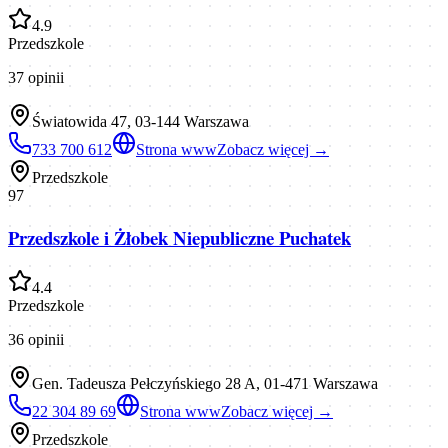
4.9
Przedszkole
37
opinii
Światowida 47, 03-144 Warszawa
733 700 612
Strona www
Zobacz więcej →
Przedszkole
97
Przedszkole i Żłobek Niepubliczne Puchatek
4.4
Przedszkole
36
opinii
Gen. Tadeusza Pełczyńskiego 28 A, 01-471 Warszawa
22 304 89 69
Strona www
Zobacz więcej →
Przedszkole