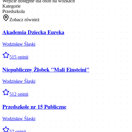
Wejście dostępne dla osób na wózkach
Kategorie
Przedszkola
Zobacz również
Akademia Dziecka Eureka
Wodzisław Śląski
5
15
opinii
Niepubliczny Żłobek "Mali Einsteini"
Wodzisław Śląski
5
12
opinii
Przedszkole nr 15 Publiczne
Wodzisław Śląski
5
7
opinii