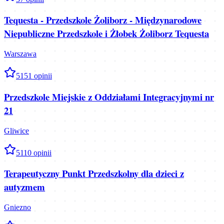
Tequesta - Przedszkole Żoliborz - Międzynarodowe
Niepubliczne Przedszkole i Żłobek Żoliborz Tequesta
Warszawa
5
151
opinii
Przedszkole Miejskie z Oddziałami Integracyjnymi nr
21
Gliwice
5
110
opinii
Terapeutyczny Punkt Przedszkolny dla dzieci z
autyzmem
Gniezno