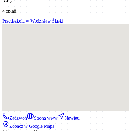
5
4
opinii
Przedszkola
w
Wodzisław Śląski
Zadzwoń
Strona www
Nawiguj
Zobacz w Google Maps