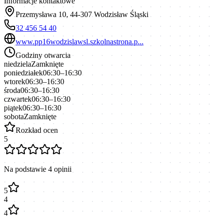
Informacje kontaktowe
Przemysława 10, 44-307 Wodzisław Śląski
32 456 54 40
www.pp16wodzislawsl.szkolnastrona.p...
Godziny otwarcia
niedziela
Zamknięte
poniedziałek
06:30–16:30
wtorek
06:30–16:30
środa
06:30–16:30
czwartek
06:30–16:30
piątek
06:30–16:30
sobota
Zamknięte
Rozkład ocen
5
Na podstawie
4
opinii
5
4
4