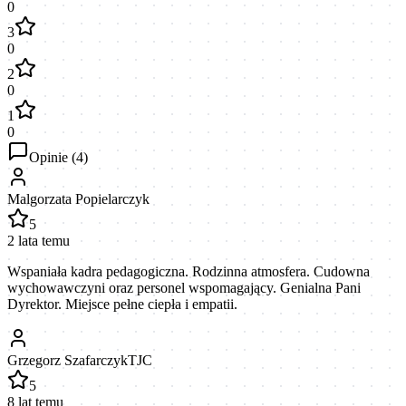
0
3
0
2
0
1
0
Opinie (
4
)
Malgorzata Popielarczyk
5
2 lata temu
Wspaniała kadra pedagogiczna. Rodzinna atmosfera. Cudowna
wychowawczyni oraz personel wspomagający. Genialna Pani
Dyrektor. Miejsce pełne ciepła i empatii.
Grzegorz SzafarczykTJC
5
8 lat temu