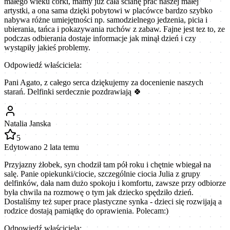
małego wieku córki, mamy już cała ścianę prac naszej małej
artystki, a ona sama dzięki pobytowi w placówce bardzo szybko
nabywa różne umiejętności np. samodzielnego jedzenia, picia i
ubierania, tańca i pokazywania ruchów z zabaw. Fajne jest tez to, ze
podczas odbierania dostaje informacje jak minął dzień i czy
wystąpiły jakieś problemy.
Odpowiedź właściciela:
Pani Agato, z całego serca dziękujemy za docenienie naszych
starań. Delfinki serdecznie pozdrawiają 🍀
Natalia Janska
5
Edytowano 2 lata temu
Przyjazny żłobek, syn chodził tam pół roku i chętnie wbiegał na
salę. Panie opiekunki/ciocie, szczególnie ciocia Julia z grupy
delfinków, dała nam dużo spokoju i komfortu, zawsze przy odbiorze
była chwila na rozmowę o tym jak dziecko spędziło dzień.
Dostaliśmy też super prace plastyczne synka - dzieci się rozwijają a
rodzice dostają pamiątkę do oprawienia. Polecam:)
Odpowiedź właściciela: