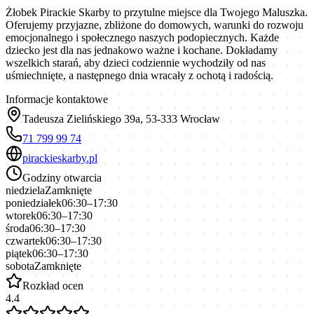
Żłobek Pirackie Skarby to przytulne miejsce dla Twojego Maluszka.
Oferujemy przyjazne, zbliżone do domowych, warunki do rozwoju
emocjonalnego i społecznego naszych podopiecznych. Każde
dziecko jest dla nas jednakowo ważne i kochane. Dokładamy
wszelkich starań, aby dzieci codziennie wychodziły od nas
uśmiechnięte, a następnego dnia wracały z ochotą i radością.
Informacje kontaktowe
Tadeusza Zielińskiego 39a, 53-333 Wrocław
71 799 99 74
pirackieskarby.pl
Godziny otwarcia
niedziela
Zamknięte
poniedziałek
06:30–17:30
wtorek
06:30–17:30
środa
06:30–17:30
czwartek
06:30–17:30
piątek
06:30–17:30
sobota
Zamknięte
Rozkład ocen
4.4