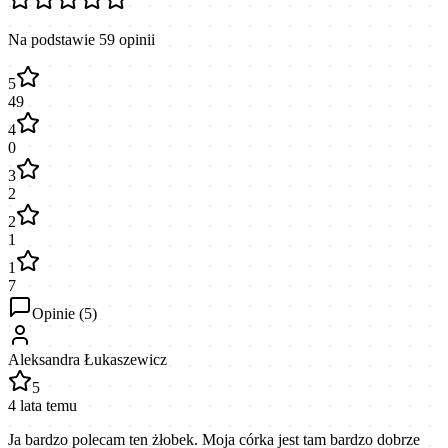
Na podstawie
59
opinii
5
49
4
0
3
2
2
1
1
7
Opinie (
5
)
Aleksandra Łukaszewicz
5
4 lata temu
Ja bardzo polecam ten żłobek. Moja córka jest tam bardzo dobrze