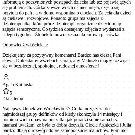
informują o poczynionych postępach dziecka lub też pojawiających
się problemach. Córka zawsze wraca uśmiechnięta, często się
przytula do pań , a w domu wspomina o ciociach. Zajęcia dla dzieci
są ciekawe i rozwojowe. Ponadto grupa ma zajęcia z
fizjoterapeutką, która prócz fizjoterapii organizuje dzieciom np.
zajęcia sensoryczne. Co tydzień dostajemy zdjęcia z wydarzeń z
całego tygodnia. Żłobek to nowoczesna i kolorowa placówka.
Odpowiedź właściciela:
Dziękujemy za pozytywny komentarz! Bardzo nas cieszą Pani
słowa. Dokładamy wszelkich starań, aby Maluszki mogły rozwijać
się w bezpiecznej, spokojnej, radosnej atmosferze !
Agata Kotlinska
5
2 lata temu
Najlepszy żłobek we Wrocławiu <3 Córka uczęszcza do
najmłodszej grupy delfinków od kiedy skończyła 14 miesięcy i
pomimo wielu obaw na początku jak poradzi sobie sama bez
mamusi uważam, że była to dobra decyzja. Ciocie Agnieszka i Julia
bardzo dbają o rozwój i dobre samopoczucie maluchów. Pomimo