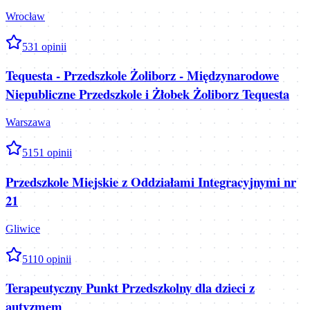
Wrocław
5
31
opinii
Tequesta - Przedszkole Żoliborz - Międzynarodowe
Niepubliczne Przedszkole i Żłobek Żoliborz Tequesta
Warszawa
5
151
opinii
Przedszkole Miejskie z Oddziałami Integracyjnymi nr
21
Gliwice
5
110
opinii
Terapeutyczny Punkt Przedszkolny dla dzieci z
autyzmem