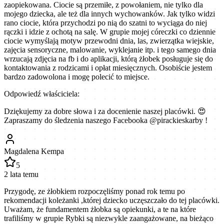
zaopiekowana. Ciocie są przemiłe, z powołaniem, nie tylko dla
mojego dziecka, ale też dla innych wychowanków. Jak tylko widzi
rano ciocie, która przychodzi po nią do szatni to wyciąga do niej
rączki i idzie z ochotą na salę. W grupie mojej córeczki co dziennie
ciocie wymyślają motyw przewodni dnia, las, zwierzątka wiejskie,
zajęcia sensoryczne, malowanie, wyklejanie itp. i tego samego dnia
wrzucają zdjęcia na fb i do aplikacji, którą żłobek posługuje się do
kontaktowania z rodzicami i opłat miesięcznych. Osobiście jestem
bardzo zadowolona i mogę polecić to miejsce.
Odpowiedź właściciela:
Dziękujemy za dobre słowa i za docenienie naszej placówki. 😍
Zapraszamy do śledzenia naszego Facebooka @pirackieskarby !
Magdalena Kempa
5
2 lata temu
Przygodę, ze żłobkiem rozpoczęliśmy ponad rok temu po
rekomendacji koleżanki ,której dziecko uczęszczało do tej placówki.
Uważam, że fundamentem żłobka są opiekunki, a te na które
trafiliśmy w grupie Rybki są niezwykle zaangażowane, na bieżąco