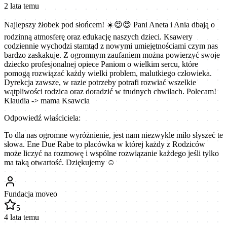
2 lata temu
Najlepszy żłobek pod słońcem! ☀️😍😍 Pani Aneta i Ania dbają o
rodzinną atmosferę oraz edukację naszych dzieci. Ksawery
codziennie wychodzi stamtąd z nowymi umiejętnościami czym nas
bardzo zaskakuje. Z ogromnym zaufaniem można powierzyć swoje
dziecko profesjonalnej opiece Paniom o wielkim sercu, które
pomogą rozwiązać każdy wielki problem, malutkiego człowieka.
Dyrekcja zawsze, w razie potrzeby potrafi rozwiać wszelkie
wątpliwości rodzica oraz doradzić w trudnych chwilach. Polecam!
Klaudia -> mama Ksawcia
Odpowiedź właściciela:
To dla nas ogromne wyróżnienie, jest nam niezwykle miło słyszeć te
słowa. Ene Due Rabe to placówka w której każdy z Rodziców
może liczyć na rozmowę i wspólne rozwiązanie każdego jeśli tylko
ma taką otwartość. Dziękujemy ☺️
Fundacja moveo
5
4 lata temu