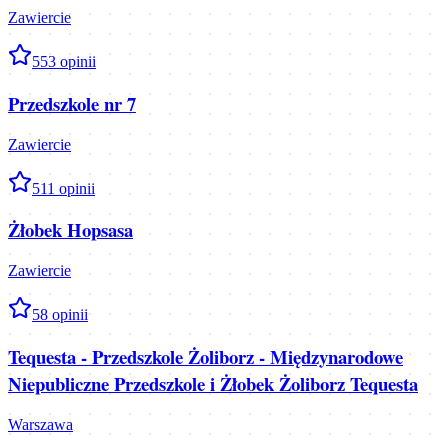
Zawiercie
5
53
opinii
Przedszkole nr 7
Zawiercie
5
11
opinii
Żłobek Hopsasa
Zawiercie
5
8
opinii
Tequesta - Przedszkole Żoliborz - Międzynarodowe
Niepubliczne Przedszkole i Żłobek Żoliborz Tequesta
Warszawa