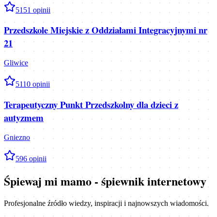
5
151
opinii
Przedszkole Miejskie z Oddziałami Integracyjnymi nr
21
Gliwice
5
110
opinii
Terapeutyczny Punkt Przedszkolny dla dzieci z
autyzmem
Gniezno
5
96
opinii
Śpiewaj mi mamo - śpiewnik internetowy
Profesjonalne źródło wiedzy, inspiracji i najnowszych wiadomości.