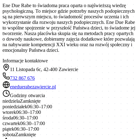
Ene Due Rabe to świadoma praca oparta o najświeższą wiedzę
psychologiczną. To miejsce gdzie potrzeby naszych podopiecznych
są na pierwszym miejscu, to świadomość procesów uczenia i ich
wykorzystanie dla rozwoju naszych podopiecznych. Ene Due Rabe
to wspólne spojrzenie w przyszłość Państwa dzieci, to świadome jej
tworzenie. Nasza placówka skupia się na metodach pracy opartych
o dowody naukowe, dobieramy zajęcia dodatkowe które pozwalają
na nabywanie kompetencji XXI wieku oraz na rozwój społeczny i
emocjonalny Państwa dzieci.
Informacje kontaktowe
11 Listopada 6c, 42-400 Zawiercie
732 867 676
eneduerabezawiercie.pl
Godziny otwarcia
niedziela
Zamknięte
poniedziałek
06:30–17:00
wtorek
06:30–17:00
środa
06:30–17:00
czwartek
06:30–17:00
piątek
06:30–17:00
sobota
Zamknięte