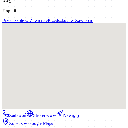
5
7
opinii
Przedszkole
w
Zawiercie
Przedszkola
w
Zawiercie
Zadzwoń
Strona www
Nawiguj
Zobacz w Google Maps