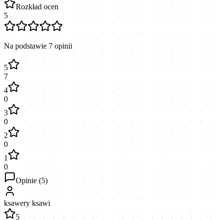
Rozkład ocen
5
Na podstawie
7
opinii
5
7
4
0
3
0
2
0
1
0
Opinie (
5
)
ksawery ksawi
5